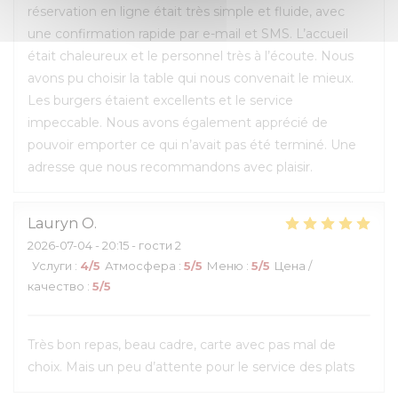
réservation en ligne était très simple et fluide, avec
une confirmation rapide par e-mail et SMS. L’accueil
était chaleureux et le personnel très à l’écoute. Nous
avons pu choisir la table qui nous convenait le mieux.
Les burgers étaient excellents et le service
impeccable. Nous avons également apprécié de
pouvoir emporter ce qui n’avait pas été terminé. Une
adresse que nous recommandons avec plaisir.
Lauryn
O
2026-07-04
- 20:15 - гости 2
Услуги
:
4
/5
Атмосфера
:
5
/5
Меню
:
5
/5
Цена /
качество
:
5
/5
Très bon repas, beau cadre, carte avec pas mal de
choix. Mais un peu d’attente pour le service des plats