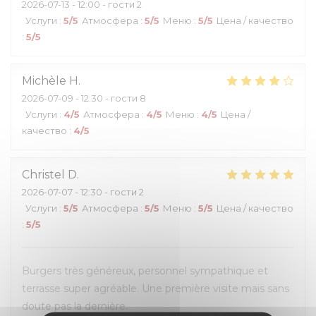
2026-07-13
- 12:00 - гости 2
Услуги
:
5
/5
Атмосфера
:
5
/5
Меню
:
5
/5
Цена / качество
:
5
/5
Michèle
H
2026-07-09
- 12:30 - гости 8
Услуги
:
4
/5
Атмосфера
:
4
/5
Меню
:
4
/5
Цена /
качество
:
4
/5
Christel
D
2026-07-07
- 12:30 - гости 2
Услуги
:
5
/5
Атмосфера
:
5
/5
Меню
:
5
/5
Цена / качество
:
5
/5
Burgers très généreux, personnel sympathique et
terrasse super agréable. Une première visite mais sans
doute pas la dernière.