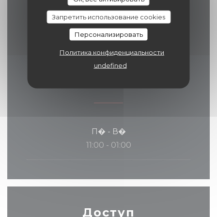
Cash, виза, ресторан Titres, Маэстро,
Eurocard / Mastercard, Денежные
Запретить использование cookies
средства, Дебетовая карточка
Персонализировать
Политика конфиденциальности
undefined
Часы работы
П�
-
В�
11:00 - 01:00
Доступ