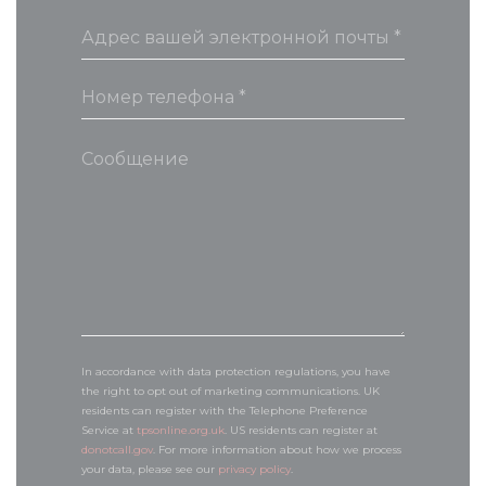
In accordance with data protection regulations, you have
the right to opt out of marketing communications. UK
residents can register with the Telephone Preference
Service at
tpsonline.org.uk
. US residents can register at
donotcall.gov
. For more information about how we process
your data, please see our
privacy policy
.