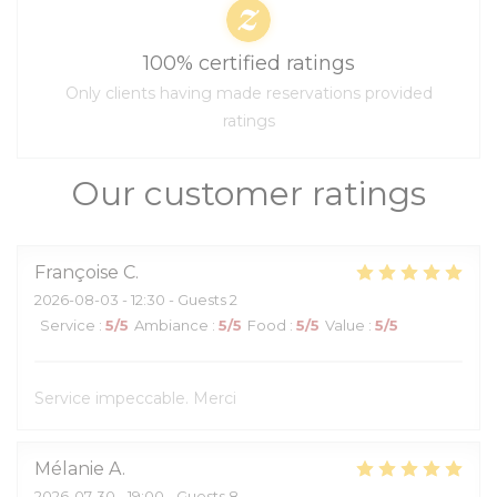
100% certified ratings
Only clients having made reservations provided
ratings
Our customer ratings
Françoise
C
2026-08-03
- 12:30 - Guests 2
Service
:
5
/5
Ambiance
:
5
/5
Food
:
5
/5
Value
:
5
/5
Service impeccable. Merci
Mélanie
A
2026-07-30
- 19:00 - Guests 8