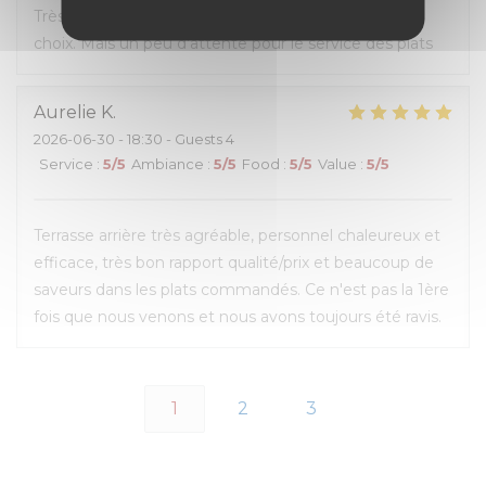
Très bon repas, beau cadre, carte avec pas mal de
choix. Mais un peu d’attente pour le service des plats
Aurelie
K
2026-06-30
- 18:30 - Guests 4
Service
:
5
/5
Ambiance
:
5
/5
Food
:
5
/5
Value
:
5
/5
Terrasse arrière très agréable, personnel chaleureux et
efficace, très bon rapport qualité/prix et beaucoup de
saveurs dans les plats commandés. Ce n'est pas la 1ère
fois que nous venons et nous avons toujours été ravis.
1
2
3