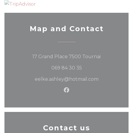
Map and Contact
((opens in a 
17 Grand Place 7500 Tournai
069 84 30 35
eelke.ashley@hotmail.com
Facebook ((opens in a n
Contact us