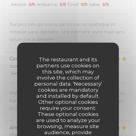
Service
:
5
/5
Ambiance
:
5
/5
Food
:
5
/5
Value
:
5
/5
Burgers très généreux, personnel sympathique et
terrasse super agréable. Une première visite mais sans
doute pas la dernière.
Corinne
G
The restaurant and its
partners use cookies on
2026-07-04
- 20:00 - Guests 3
this site, which may
Service
:
5
/5
Ambiance
:
5
/5
Food
:
5
/5
Value
:
5
/5
involve the collection of
personal data. 'Necessary'
cookies are mandatory
Malgré l'affluence, personnel sympa et à l'écoute. Très
and installed by default.
bon rapport qualité-prix, les hamburgers sont délicieux.
Other optional cookies
require your consent.
Je recommande.
These optional cookies
are used to analyze your
browsing, measure site
Anna
M
audience, provide
2026-07-05
- 12:00 - Guests 4