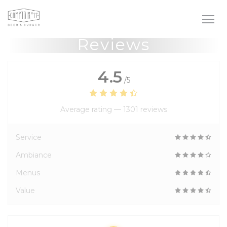
Personalizing your cookie choices
Reviews
4.5
/5
Average rating —
1301 reviews
Service
Ambiance
Menus
Value