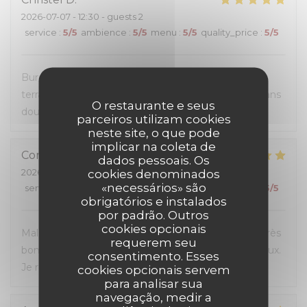
2026-07-07
- 12:30 - guests 2
service
:
5
/5
ambience
:
5
/5
menu
:
5
/5
quality_price
:
5
/5
Burgers très généreux, personnel sympathique et
terrasse super agréable. Une première visite mais sans
O restaurante e seus
doute pas la dernière.
parceiros utilizam cookies
neste site, o que pode
implicar na coleta de
Corinne
G
dados pessoais. Os
2026-07-04
- 20:00 - guests 3
cookies denominados
«necessários» são
service
:
5
/5
ambience
:
5
/5
menu
:
5
/5
quality_price
:
5
/5
obrigatórios e instalados
por padrão. Outros
cookies opcionais
Malgré l'affluence, personnel sympa et à l'écoute. Très
requerem seu
bon rapport qualité-prix, les hamburgers sont délicieux.
consentimento. Esses
Je recommande.
cookies opcionais servem
para analisar sua
navegação, medir a