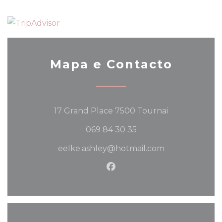
Mapa e Contacto
((abre numa n
17 Grand Place 7500 Tournai
069 84 30 35
eelke.ashley@hotmail.com
Facebook ((abre numa no