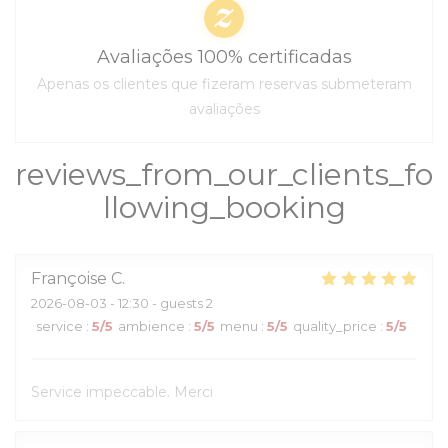
Avaliações 100% certificadas
Apenas os clientes que fizeram reservas submeteram
avaliações
reviews_from_our_clients_fo
llowing_booking
Françoise
C
2026-08-03
- 12:30 - guests 2
service
:
5
/5
ambience
:
5
/5
menu
:
5
/5
quality_price
:
5
/5
Service impeccable. Merci