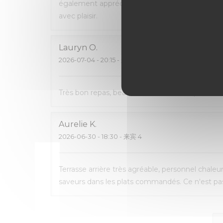
également apprécié de pouvoir emporter ce q
avec plaisir.
Lauryn
O
2026-07-04
- 20:15 - 来宾 2
Très bon repas, beau cadre, carte avec pas mal 
Aurelie
K
2026-06-30
- 18:30 - 来宾 4
Terrasse arrière très agréable, personnel chaleu
saveurs dans les plats commandés. Ce n'est pas 