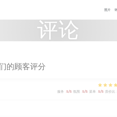
照片
评论
们的顾客评分
服务
:
5
/5
氛围
:
5
/5
菜单
:
5
/5
质价比
: