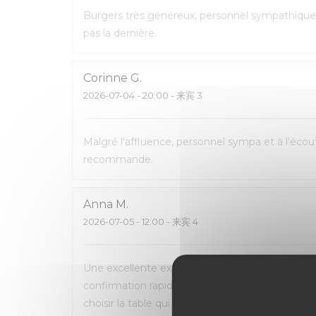
Burgers très généreux, personnel sympathique 
pas la dernière.
Corinne
G
2026-07-04
- 20:00 - 来宾 3
Malgré l'affluence, personnel sympa et à l'écout
recommande.
Anna
M
2026-07-05
- 12:00 - 来宾 4
Une excellente expérience du début à la fin. La 
confirmation rapide par e-mail et SMS. L’accueil
choisir la table qui nous convenait le mieux. L