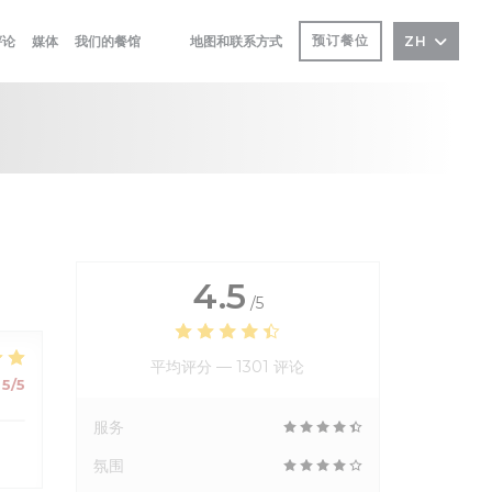
预订餐位
评论
媒体
我们的餐馆
地图和联系方式
ZH
((在新窗口中打开))
((在新窗口中打开))
4.5
/5
平均评分 —
1301 评论
5
/5
服务
氛围