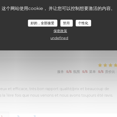
ui n’avait pas été terminé. Une adresse que nous recommandon
这个网站使用cookie， 并让您可以控制想要激活的内容。
好的，全部接受
禁用
个性化
保密政策
服务
:
4
/5
氛围
:
5
/5
菜单
:
5
/5
质价比
:
undefined
de choix. Mais un peu d’attente pour le service des plats
服务
:
5
/5
氛围
:
5
/5
菜单
:
5
/5
质价比
:
reux et efficace, très bon rapport qualité/prix et beaucoup de
la 1ère fois que nous venons et nous avons toujours été ravis.