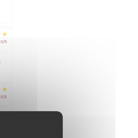
5
/5
e
5
/5