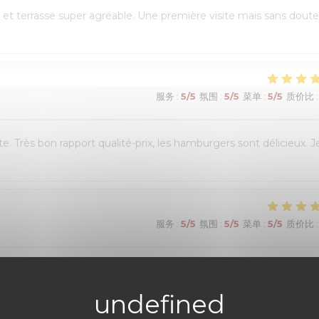
et terrasse super agréable. Une première visite mais sans doute
服务
:
5
/5
氛围
:
5
/5
菜单
:
5
/5
质价比
:
e. Très bon rapport qualité-prix, les hamburgers sont délicieux. J
服务
:
5
/5
氛围
:
5
/5
菜单
:
5
/5
质价比
:
réservation en ligne était très simple et fluide, avec une
 était chaleureux et le personnel très à l’écoute. Nous avons pu
es burgers étaient excellents et le service impeccable. Nous avons