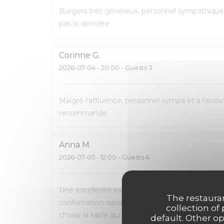
Burgers très généreux, personnel sympathique 
pas la dernière.
Corinne
G
2026-07-04
- 20:00 - Guests 3
Malgré l'affluence, personnel sympa et à l'écout
recommande.
Anna
M
2026-07-05
- 12:00 - Guests 4
Une excellente expérience du début à la fin. La 
The restauran
confirmation rapide par e-mail et SMS. L’accueil
collection of
choisir la table qui nous convenait le mieux. L
default. Other o