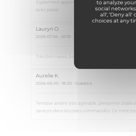
to analyze your
également apprécié de pouvoir emporter ce q
social networks
avec plaisir.
all', 'Deny a
choices at any ti
Lauryn
O
2026-07-04
- 20:15 - Guests 2
Très bon repas, beau cadre, carte avec pas mal 
Aurelie
K
2026-06-30
- 18:30 - Guests 4
Terrasse arrière très agréable, personnel chaleu
saveurs dans les plats commandés. Ce n'est pas 