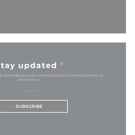
ew window))
Stay updated
*
 to receive personalized communications and marketing offers by
email from us.
SUBSCRIBE