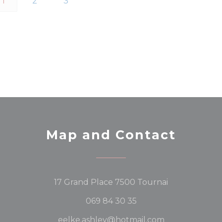
1
2
3
Map and Contact
((opens in a 
17 Grand Place 7500 Tournai
069 84 30 35
eelke.ashley@hotmail.com