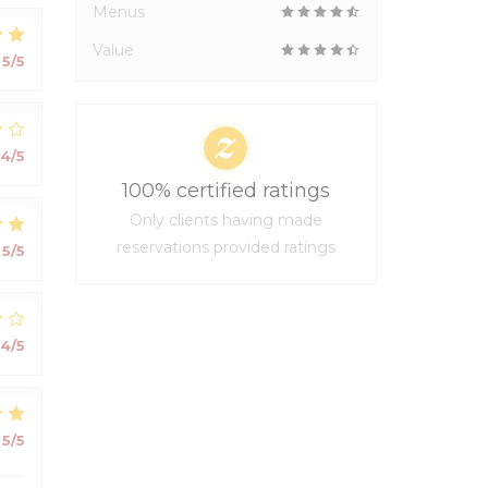
Menus
Value
5
/5
4
/5
100% certified ratings
Only clients having made
reservations provided ratings
5
/5
4
/5
5
/5