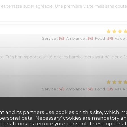
et terrasse super agréable. Une première visite mais sans doute
Service
:
5
/5
Ambiance
:
5
/5
Food
:
5
/5
Value
:
e. Très bon rapport qualité-prix, les hamburgers sont délicieux. J
Service
:
5
/5
Ambiance
:
5
/5
Food
:
5
/5
Value
:
réservation en ligne était très simple et fluide, avec une
t and its partners use cookies on this site, which m
 était chaleureux et le personnel très à l’écoute. Nous avons pu
 personal data. 'Necessary' cookies are mandatory an
es burgers étaient excellents et le service impeccable. Nous avons
ptional cookies require your consent. These optional