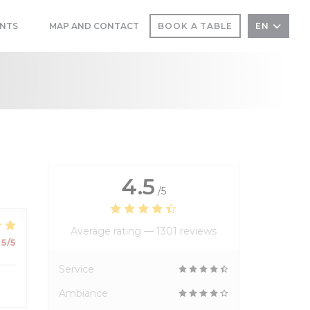
NTS
MAP AND CONTACT
BOOK A TABLE
EN
((OPENS IN A NEW WINDOW))
((OPENS IN A NEW WINDOW))
4.5
/5
Average rating —
1301 reviews
5
/5
Service
Ambiance