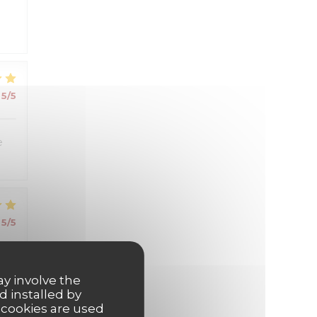
5
/5
e
5
/5
ay involve the
d installed by
 cookies are used