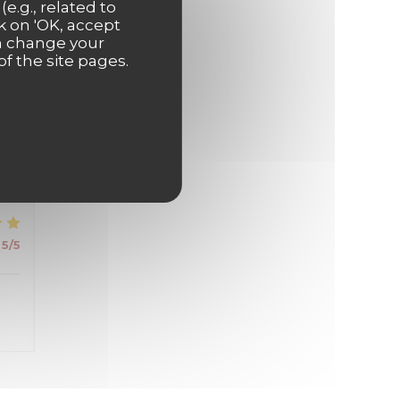
e.g., related to
s
k on 'OK, accept
an change your
of the site pages.
5
/5
5
/5