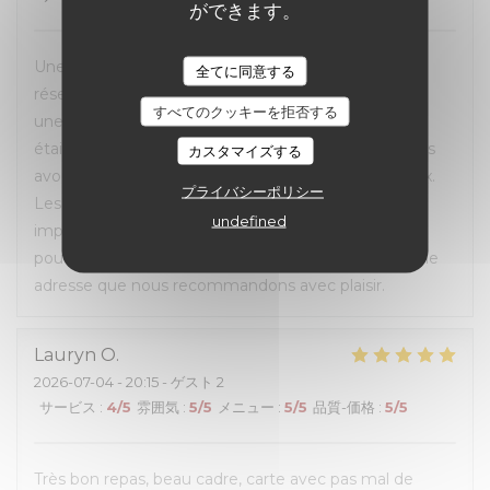
ができます。
Une excellente expérience du début à la fin. La
全てに同意する
réservation en ligne était très simple et fluide, avec
すべてのクッキーを拒否する
une confirmation rapide par e-mail et SMS. L’accueil
était chaleureux et le personnel très à l’écoute. Nous
カスタマイズする
avons pu choisir la table qui nous convenait le mieux.
プライバシーポリシー
Les burgers étaient excellents et le service
undefined
impeccable. Nous avons également apprécié de
pouvoir emporter ce qui n’avait pas été terminé. Une
adresse que nous recommandons avec plaisir.
Lauryn
O
2026-07-04
- 20:15 - ゲスト 2
サービス
:
4
/5
雰囲気
:
5
/5
メニュー
:
5
/5
品質-価格
:
5
/5
Très bon repas, beau cadre, carte avec pas mal de