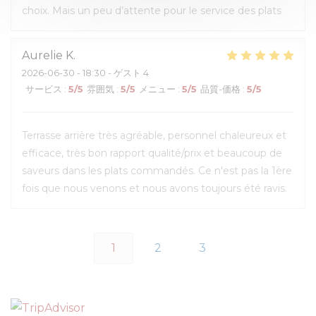
choix. Mais un peu d’attente pour le service des plats
Aurelie
K
2026-06-30
- 18:30 - ゲスト 4
サービス
:
5
/5
雰囲気
:
5
/5
メニュー
:
5
/5
品質-価格
:
5
/5
Terrasse arrière très agréable, personnel chaleureux et
efficace, très bon rapport qualité/prix et beaucoup de
saveurs dans les plats commandés. Ce n'est pas la 1ère
fois que nous venons et nous avons toujours été ravis.
1
2
3