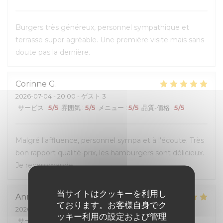
Burgers très généreux, personnel sympathique et
terrasse super agréable. Une première visite mais sans
doute pas la dernière.
Corinne
G
2026-07-04
- 20:00 - ゲスト 3
サービス
:
5
/5
雰囲気
:
5
/5
メニュー
:
5
/5
品質-価格
:
5
/5
Malgré l'affluence, personnel sympa et à l'écoute. Très
bon rapport qualité-prix, les hamburgers sont délicieux.
Je recommande.
当サイトはクッキーを利用し
Anna
M
ております。お客様自身でク
2026-07-05
- 12:00 - ゲスト 4
ッキー利用の設定および管理
サービス
:
5
/5
雰囲気
:
5
/5
メニュー
:
5
/5
品質-価格
:
5
/5