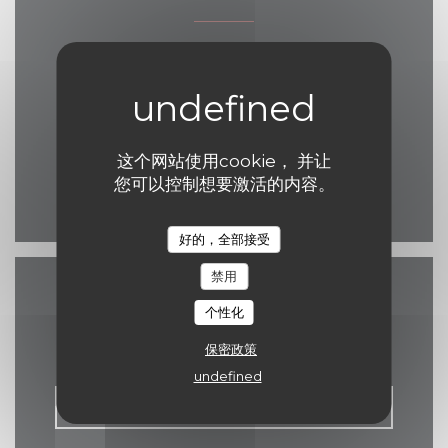
((在新窗口中打开
17 Grand Place 7500 Tournai
069 84 30 35
eelke.ashley@hotmail.com
这个网站使用cookie， 并让
您可以控制想要激活的内容。
Facebook ((在新窗口中打开
好的，全部接受
禁用
联系我们
个性化
保密政策
undefined
预订餐位