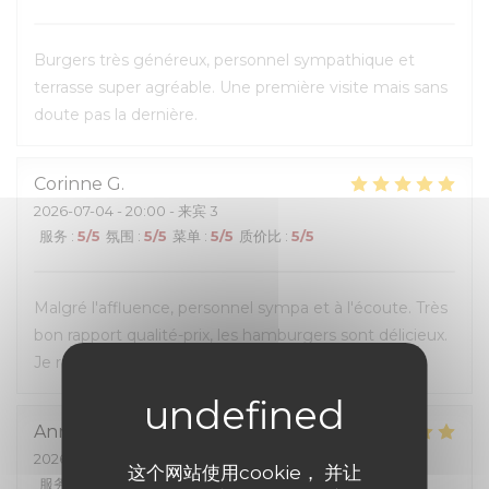
Burgers très généreux, personnel sympathique et
terrasse super agréable. Une première visite mais sans
doute pas la dernière.
Corinne
G
2026-07-04
- 20:00 - 来宾 3
服务
:
5
/5
氛围
:
5
/5
菜单
:
5
/5
质价比
:
5
/5
Malgré l'affluence, personnel sympa et à l'écoute. Très
bon rapport qualité-prix, les hamburgers sont délicieux.
Je recommande.
Anna
M
2026-07-05
- 12:00 - 来宾 4
这个网站使用cookie， 并让
服务
:
5
/5
氛围
:
5
/5
菜单
:
5
/5
质价比
:
5
/5