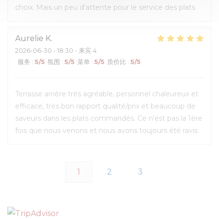
choix. Mais un peu d’attente pour le service des plats
Aurelie
K
2026-06-30
- 18:30 - 来宾 4
服务
:
5
/5
氛围
:
5
/5
菜单
:
5
/5
质价比
:
5
/5
Terrasse arrière très agréable, personnel chaleureux et
efficace, très bon rapport qualité/prix et beaucoup de
saveurs dans les plats commandés. Ce n'est pas la 1ère
fois que nous venons et nous avons toujours été ravis.
1
2
3