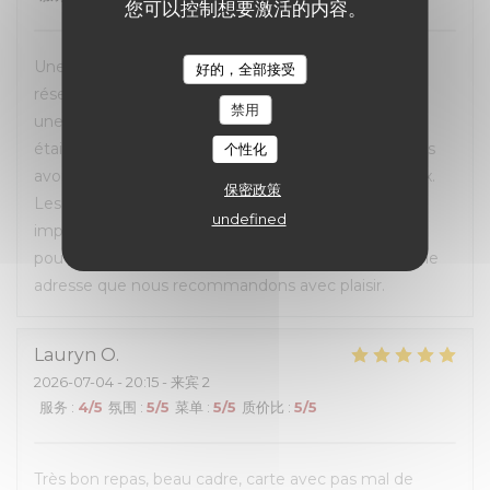
您可以控制想要激活的内容。
Une excellente expérience du début à la fin. La
好的，全部接受
réservation en ligne était très simple et fluide, avec
禁用
une confirmation rapide par e-mail et SMS. L’accueil
était chaleureux et le personnel très à l’écoute. Nous
个性化
avons pu choisir la table qui nous convenait le mieux.
保密政策
Les burgers étaient excellents et le service
undefined
impeccable. Nous avons également apprécié de
pouvoir emporter ce qui n’avait pas été terminé. Une
adresse que nous recommandons avec plaisir.
Lauryn
O
2026-07-04
- 20:15 - 来宾 2
服务
:
4
/5
氛围
:
5
/5
菜单
:
5
/5
质价比
:
5
/5
Très bon repas, beau cadre, carte avec pas mal de