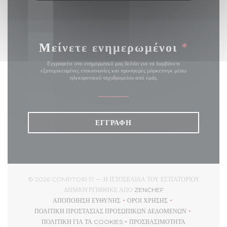
Μείνετε ενημερωμένοι
*
Εγγραφείτε στο ενημερωτικό μας δελτίο για να λαμβάνετε
εξατομικευμένες επικοινωνίες και προσφορές μάρκετινγκ μέσω
ηλεκτρονικού ταχυδρομείου από εμάς.
ΕΓΓΡΑΦΉ
© 2026 COMPTOIR 17 — Η ΙΣΤΟΣΕΛΊΔΑ ΤΟΥ ΕΣΤΙΑΤΟΡΊΟΥ
((ΑΝΟΊΓΕΙ ΣΕ ΝΈΟ ΠΑ
ΔΗΜΙΟΥΡΓΉΘΗΚΕ ΑΠΌ
ZENCHEF
ΑΠΟΠΟΊΗΣΗ ΕΥΘΎΝΗΣ
ΌΡΟΙ ΧΡΉΣΗΣ
((ΑΝΟΊΓΕΙ ΣΕ ΝΈΟ ΠΑΡΆΘΥΡΟ))
((ΑΝΟΊΓΕΙ ΣΕ ΝΈΟ ΠΑΡΆΘ
ΠΟΛΙΤΙΚΉ ΠΡΟΣΤΑΣΊΑΣ ΠΡΟΣΩΠΙΚΏΝ ΔΕΔΟΜΈΝΩΝ
((ΑΝΟΊΓΕΙ ΣΕ ΝΈΟ ΠΑΡΆΘΥΡΟ))
ΠΟΛΙΤΙΚΉ ΓΙΑ ΤΑ COOKIES
ΠΡΟΣΒΑΣΙΜΌΤΗΤΑ
((ΑΝΟΊΓΕΙ ΣΕ ΝΈΟ ΠΑΡΆΘΥΡΟ))
((ΑΝΟΊΓΕΙ ΣΕ ΝΈΟ ΠΑΡ