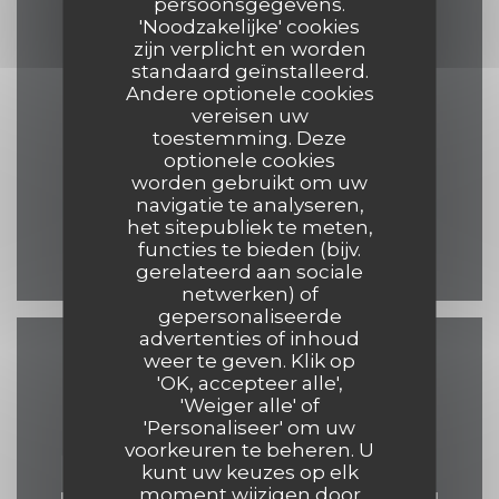
Contact
persoonsgegevens.
'Noodzakelijke' cookies
zijn verplicht en worden
standaard geïnstalleerd.
Andere optionele cookies
((opent in ee
17 Grand Place 7500 Tournai
vereisen uw
toestemming. Deze
069 84 30 35
optionele cookies
worden gebruikt om uw
eelke.ashley@hotmail.com
navigatie te analyseren,
het sitepubliek te meten,
functies te bieden (bijv.
Facebook ((opent in een 
gerelateerd aan sociale
netwerken) of
gepersonaliseerde
advertenties of inhoud
weer te geven. Klik op
Neem contact met ons
'OK, accepteer alle',
op
'Weiger alle' of
'Personaliseer' om uw
voorkeuren te beheren. U
kunt uw keuzes op elk
moment wijzigen door