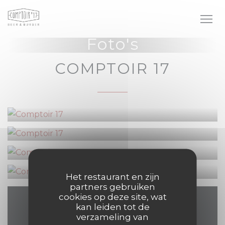
Cookies beheer paneel
Foto's
COMPTOIR 17
Het restaurant en zijn
partners gebruiken
cookies op deze site, wat
kan leiden tot de
Plattegrond en
verzameling van