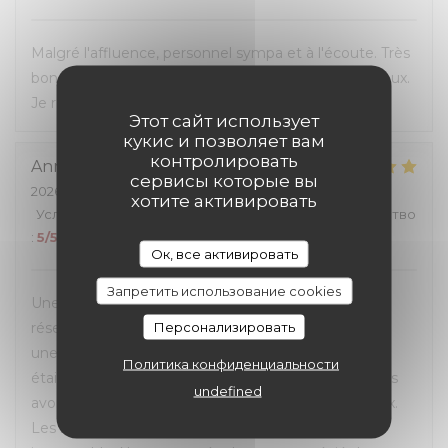
Malgré l'affluence, personnel sympa et à l'écoute. Très
bon rapport qualité-prix, les hamburgers sont délicieux.
Je recommande.
Этот сайт использует
кукис и позволяет вам
контролировать
Anna
M
сервисы которые вы
2026-07-05
- 12:00 - гости 4
хотите активировать
Услуги
:
5
/5
Атмосфера
:
5
/5
Меню
:
5
/5
Цена / качество
:
5
/5
Ок, все активировать
Запретить использование cookies
Une excellente expérience du début à la fin. La
Персонализировать
réservation en ligne était très simple et fluide, avec
une confirmation rapide par e-mail et SMS. L’accueil
Политика конфиденциальности
était chaleureux et le personnel très à l’écoute. Nous
undefined
avons pu choisir la table qui nous convenait le mieux.
Les burgers étaient excellents et le service