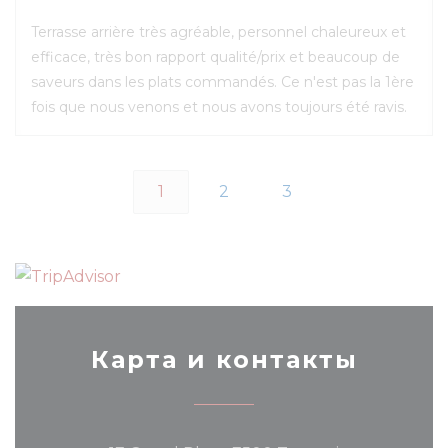
Terrasse arrière très agréable, personnel chaleureux et
efficace, très bon rapport qualité/prix et beaucoup de
saveurs dans les plats commandés. Ce n'est pas la 1ère
fois que nous venons et nous avons toujours été ravis.
1
2
3
Карта и контакты