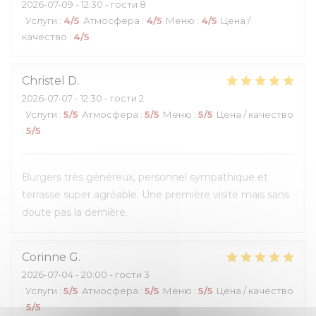
2026-07-09
- 12:30 - гости 8
Услуги
:
4
/5
Атмосфера
:
4
/5
Меню
:
4
/5
Цена /
качество
:
4
/5
Christel
D
2026-07-07
- 12:30 - гости 2
Услуги
:
5
/5
Атмосфера
:
5
/5
Меню
:
5
/5
Цена / качество
:
5
/5
Burgers très généreux, personnel sympathique et
terrasse super agréable. Une première visite mais sans
doute pas la dernière.
Corinne
G
2026-07-04
- 20:00 - гости 3
Услуги
:
5
/5
Атмосфера
:
5
/5
Меню
:
5
/5
Цена / качество
:
5
/5