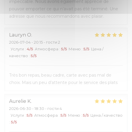
impeccable. Nous avons également apprécié de
pouvoir emporter ce qui n’avait pas été terminé. Une
adresse que nous recommandons avec plaisir.
Lauryn
O
2026-07-04
- 20:15 - гости 2
Услуги
:
4
/5
Атмосфера
:
5
/5
Меню
:
5
/5
Цена /
качество
:
5
/5
Très bon repas, beau cadre, carte avec pas mal de
choix. Mais un peu d’attente pour le service des plats
Aurelie
K
2026-06-30
- 18:30 - гости 4
Услуги
:
5
/5
Атмосфера
:
5
/5
Меню
:
5
/5
Цена / качество
:
5
/5