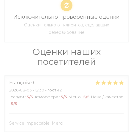
Исключительно проверенные оценки
Оценки только от клиентов, сделавших
резервирование
Оценки наших
посетителей
Françoise
C
2026-08-03
- 12:30 - гости 2
Услуги
:
5
/5
Атмосфера
:
5
/5
Меню
:
5
/5
Цена / качество
:
5
/5
Service impeccable. Merci