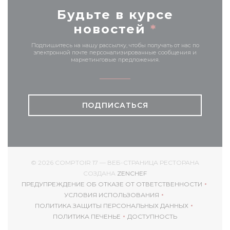
Будьте в курсе
новостей
*
Подпишитесь на нашу рассылку, чтобы получать от нас по
электронной почте персонализированные сообщения и
маркетинговые предложения.
ПОДПИСАТЬСЯ
© 2026 COMPTOIR 17 — ВЕБ-СТРАНИЦА РЕСТОРАНА
((ОТКРЫВАЕТСЯ В НОВОМ
СОЗДАНА
ZENCHEF
ПРЕДУПРЕЖДЕНИЕ ОБ ОТКАЗЕ ОТ ОТВЕТСТВЕННОСТИ
((ОТКРЫВАЕТСЯ В НОВОМ ОКНЕ))
УСЛОВИЯ ИСПОЛЬЗОВАНИЯ
((ОТКРЫВАЕТСЯ В НОВОМ ОКНЕ))
ПОЛИТИКА ЗАЩИТЫ ПЕРСОНАЛЬНЫХ ДАННЫХ
((ОТКРЫВАЕТСЯ В НОВОМ ОКНЕ))
ПОЛИТИКА ПЕЧЕНЬЕ
ДОСТУПНОСТЬ
((ОТКРЫВАЕТСЯ В НОВОМ ОКНЕ))
((ОТКРЫВАЕТСЯ В НОВ