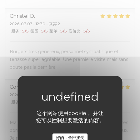
Christel
D
2026-07-07
- 12:30 - 来宾 2
服务
:
5
/5
氛围
:
5
/5
菜单
:
5
/5
质价比
:
5
/5
Burgers très généreux, personnel sympathique et
terrasse super agréable. Une première visite mais sans
doute pas la dernière.
Corinne
G
2026-07-04
- 20:00 - 来宾 3
服务
:
5
/5
氛围
:
5
/5
菜单
:
5
/5
质价比
:
5
/5
这个网站使用cookie， 并让
您可以控制想要激活的内容。
Malgré l'affluence, personnel sympa et à l'écoute. Très
bon rapport qualité-prix, les hamburgers sont délicieux.
好的，全部接受
Je recommande.