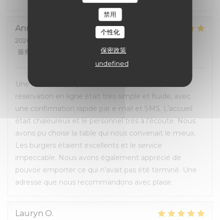
禁用
Anna
M
个性化
2026-07-05
- 12:00 - 来宾 4
保密政策
服务
:
5
/5
氛围
:
5
/5
菜单
:
5
/5
质价比
:
5
/5
undefined
Une excellente expérience du début à la fin. La
réservation en ligne était très simple et fluide, avec
une confirmation rapide par e-mail et SMS. L’accueil
était chaleureux et le personnel très à l’écoute. Nous
avons pu choisir la table qui nous convenait le mieux.
Les burgers étaient excellents et le service
impeccable. Nous avons également apprécié de
pouvoir emporter ce qui n’avait pas été terminé. Une
adresse que nous recommandons avec plaisir.
Lauryn
O