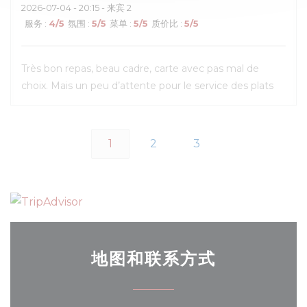
2026-07-04
- 20:15 - 来宾 2
服务
:
4
/5
氛围
:
5
/5
菜单
:
5
/5
质价比
:
5
/5
Très bon repas, beau cadre, carte avec pas mal de
choix. Mais un peu d’attente pour le service des plats
1
2
3
地图和联系方式