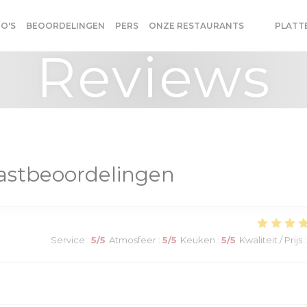
O'S
BEOORDELINGEN
PERS
ONZE RESTAURANTS
PLATT
((OPENT IN
((OPENT 
Reviews
astbeoordelingen
Service
:
5
/5
Atmosfeer
:
5
/5
Keuken
:
5
/5
Kwaliteit / Prijs
: