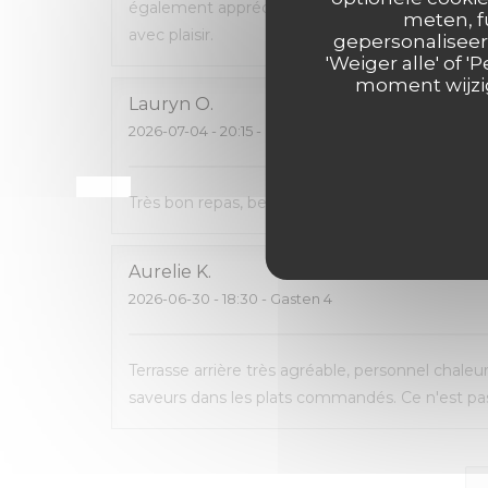
également apprécié de pouvoir emporter ce q
meten, f
avec plaisir.
gepersonaliseerd
'Weiger alle' of
moment wijzig
Lauryn
O
2026-07-04
- 20:15 - Gasten 2
Très bon repas, beau cadre, carte avec pas mal 
Aurelie
K
2026-06-30
- 18:30 - Gasten 4
Terrasse arrière très agréable, personnel chaleu
saveurs dans les plats commandés. Ce n'est pas 