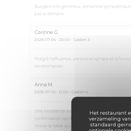
Burgers très généreux, personnel sympathique 
pas la dernière.
Corinne
G
2026-07-04
- 20:00 - Gasten 3
Malgré l'affluence, personnel sympa et à l'écout
recommande.
Anna
M
2026-07-05
- 12:00 - Gasten 4
Une excellente expérience du début à la fin. La 
Het restaurant e
confirmation rapide par e-mail et SMS. L’accueil
verzameling van 
standaard geïns
choisir la table qui nous convenait le mieux. L
optionele cookie