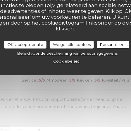
ui n’avait pas été terminé. Une adresse que nous recommandon
uncties te bieden (bijv. gerelateerd aan sociale netw
e advertenties of inhoud weer te geven. Klik op 'OK,
 'Personaliseer' om uw voorkeuren te beheren. U kunt
en door op het cookiepictogram linksonder op de s
klikken.
Service
:
4
/5
Atmosfeer
:
5
/5
Keuken
:
5
/5
Kwaliteit / Prijs
:
OK, accepteer alle
Weiger alle cookies
Personaliseer
Beleid voor de bescherming van persoonsgegevens
de choix. Mais un peu d’attente pour le service des plats
Cookiebeleid
Service
:
5
/5
Atmosfeer
:
5
/5
Keuken
:
5
/5
Kwaliteit / Prijs
:
reux et efficace, très bon rapport qualité/prix et beaucoup de
la 1ère fois que nous venons et nous avons toujours été ravis.