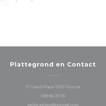
1
2
3
Plattegrond en Contact
((opent in ee
17 Grand Place 7500 Tournai
069 84 30 35
eelke.ashley@hotmail.com