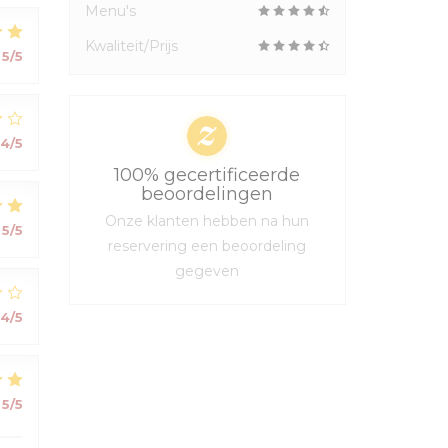
Menu's
Kwaliteit/Prijs
5
/5
4
/5
100% gecertificeerde
beoordelingen
Onze klanten hebben na hun
5
/5
reservering een beoordeling
gegeven
4
/5
5
/5