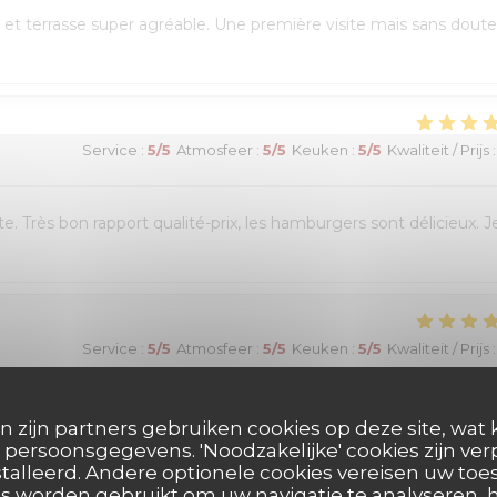
et terrasse super agréable. Une première visite mais sans doute
Service
:
5
/5
Atmosfeer
:
5
/5
Keuken
:
5
/5
Kwaliteit / Prijs
:
e. Très bon rapport qualité-prix, les hamburgers sont délicieux. J
Service
:
5
/5
Atmosfeer
:
5
/5
Keuken
:
5
/5
Kwaliteit / Prijs
:
réservation en ligne était très simple et fluide, avec une
n zijn partners gebruiken cookies op deze site, wat 
 était chaleureux et le personnel très à l’écoute. Nous avons pu
persoonsgegevens. 'Noodzakelijke' cookies zijn ve
talleerd. Andere optionele cookies vereisen uw t
es burgers étaient excellents et le service impeccable. Nous avons
s worden gebruikt om uw navigatie te analyseren, h