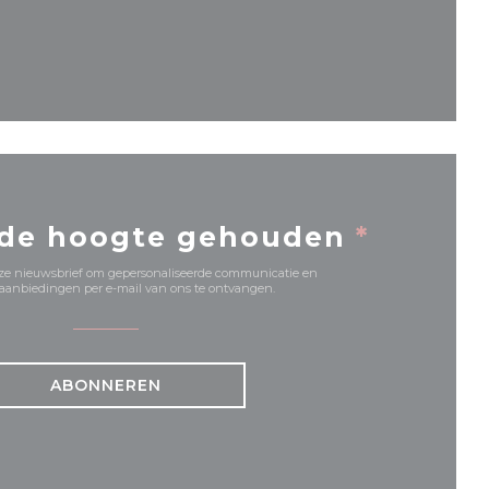
nieuw venster))
 de hoogte gehouden
*
onze nieuwsbrief om gepersonaliseerde communicatie en
anbiedingen per e-mail van ons te ontvangen.
ABONNEREN