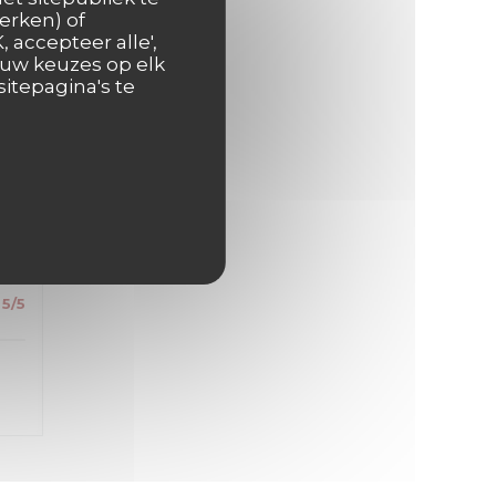
s
erken) of
 accepteer alle',
 uw keuzes op elk
itepagina's te
5
/5
5
/5