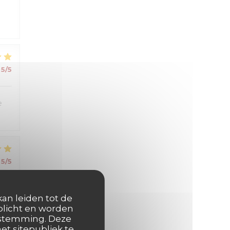
5
/5
e
5
/5
kan leiden tot de
rplicht en worden
oestemming. Deze
et sitepubliek te