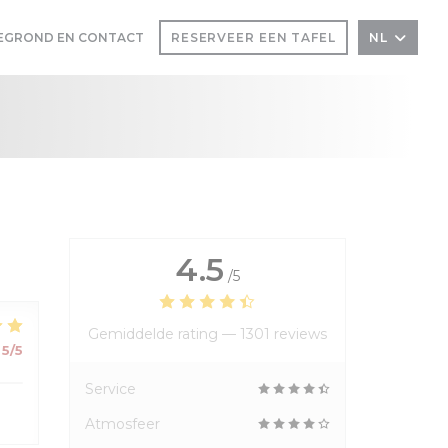
EGROND EN CONTACT
RESERVEER EEN TAFEL
NL
 EEN NIEUW VENSTER))
IN EEN NIEUW VENSTER))
4.5
/5
Gemiddelde rating —
1301 reviews
5
/5
Service
Atmosfeer