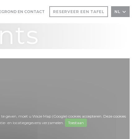
EGROND EN CONTACT
RESERVEER EEN TAFEL
NL
 EEN NIEUW VENSTER))
IN EEN NIEUW VENSTER))
nts
 te geven, moet u Waze Map (Google) cookies accepteren. Deze cookies
tie- en locatiegegevens verzamelen.
Toestaan