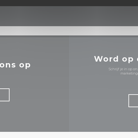
Facebook ((opent in een 
Word op
ons op
Schrijf je in op 
marketinga