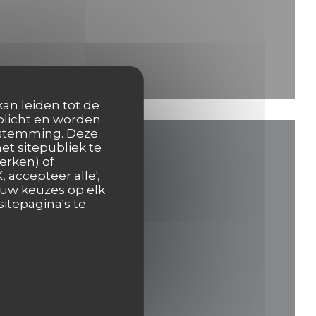
kan leiden tot de
rplicht en worden
oestemming. Deze
et sitepubliek te
erken) of
 accepteer alle',
 uw keuzes op elk
itepagina's te
n nieuw venster))