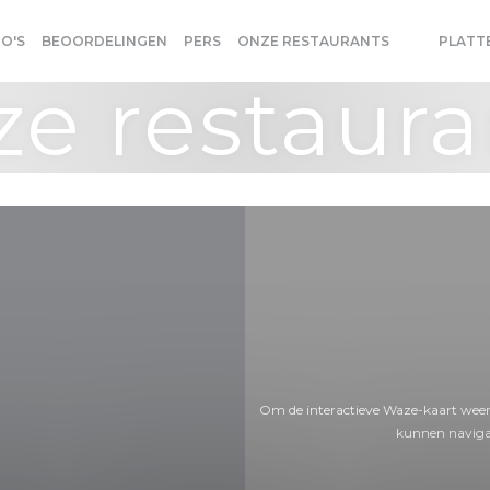
O'S
BEOORDELINGEN
PERS
ONZE RESTAURANTS
PLATT
((OPENT IN
((OPENT 
ze restaura
Om de interactieve Waze-kaart weer
kunnen naviga