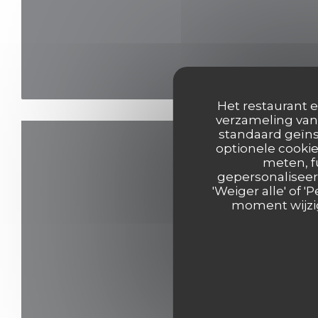
Het restaurant e
verzameling van 
standaard geïns
optionele cookie
meten, f
gepersonaliseerd
'Weiger alle' of
moment wijzig