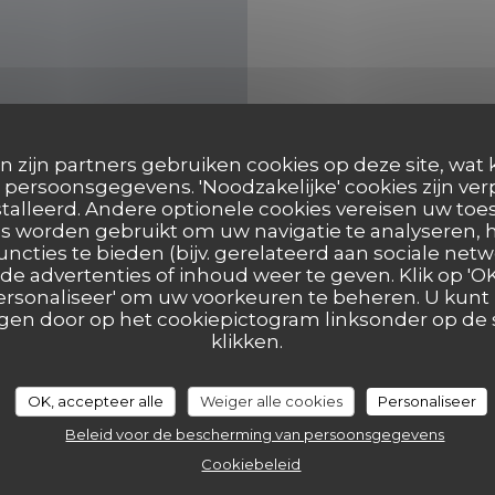
n zijn partners gebruiken cookies op deze site, wat 
persoonsgegevens. 'Noodzakelijke' cookies zijn ve
talleerd. Andere optionele cookies vereisen uw t
s worden gebruikt om uw navigatie te analyseren, h
uncties te bieden (bijv. gerelateerd aan sociale netw
Plattegrond en Contact
e advertenties of inhoud weer te geven. Klik op 'OK,
 'Personaliseer' om uw voorkeuren te beheren. U kunt
en door op het cookiepictogram linksonder op de s
klikken.
((opent in ee
17 Grand Place 7500 Tournai
OK, accepteer alle
Weiger alle cookies
Personaliseer
069 84 30 35
Beleid voor de bescherming van persoonsgegevens
eelke.ashley@hotmail.com
Cookiebeleid