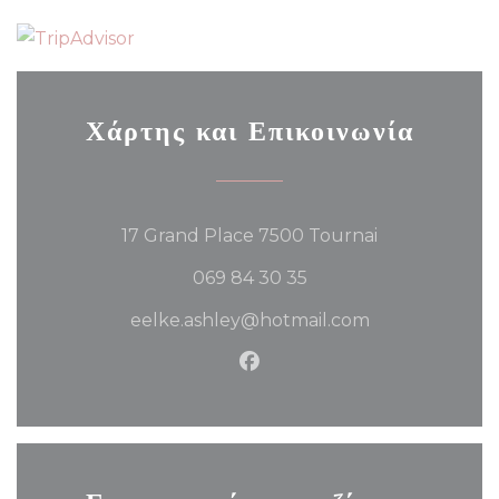
Χάρτης και Επικοινωνία
((ανοίγει σε νέο
17 Grand Place 7500 Tournai
069 84 30 35
eelke.ashley@hotmail.com
Facebook ((ανοίγει σε νέο π