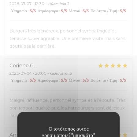
2026-07-07
- 12:30 - καλεσμένοι 2
Υπηρεσία
:
5
/5
Ατμόσφαιρα
:
5
/5
Μενού
:
5
/5
Ποιότητα / Τιμή
:
5
/5
Burgers très généreux, personnel sympathique et
terrasse super agréable. Une première visite mais sans
doute pas la dernière.
Corinne
G
2026-07-04
- 20:00 - καλεσμένοι 3
Υπηρεσία
:
5
/5
Ατμόσφαιρα
:
5
/5
Μενού
:
5
/5
Ποιότητα / Τιμή
:
5
/5
Malgré l'affluence, personnel sympa et à l'écoute. Très
bon rapport qualité-prix, les hamburgers sont délicieux.
Je recommande.
Ο ιστότοπος αυτός
χρησιμοποιεί "μπισκότα"
Anna
M