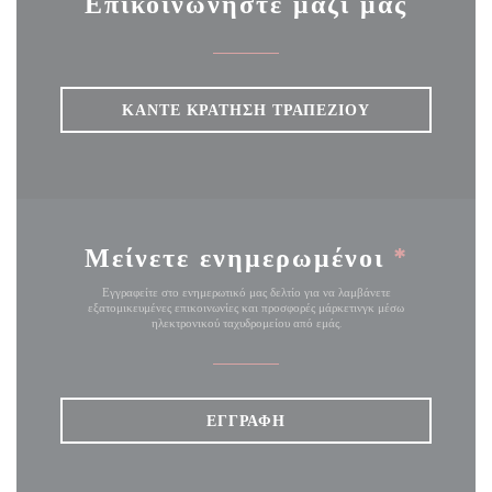
Επικοινωνήστε μαζί μας
ΚΆΝΤΕ ΚΡΆΤΗΣΗ ΤΡΑΠΕΖΙΟΎ
Μείνετε ενημερωμένοι
*
Εγγραφείτε στο ενημερωτικό μας δελτίο για να λαμβάνετε
εξατομικευμένες επικοινωνίες και προσφορές μάρκετινγκ μέσω
ηλεκτρονικού ταχυδρομείου από εμάς.
ΕΓΓΡΑΦΉ