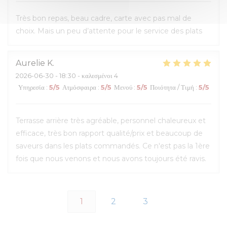
Très bon repas, beau cadre, carte avec pas mal de
choix. Mais un peu d’attente pour le service des plats
Aurelie
K
2026-06-30
- 18:30 - καλεσμένοι 4
Υπηρεσία
:
5
/5
Ατμόσφαιρα
:
5
/5
Μενού
:
5
/5
Ποιότητα / Τιμή
:
5
/5
Terrasse arrière très agréable, personnel chaleureux et
efficace, très bon rapport qualité/prix et beaucoup de
saveurs dans les plats commandés. Ce n'est pas la 1ère
fois que nous venons et nous avons toujours été ravis.
1
2
3