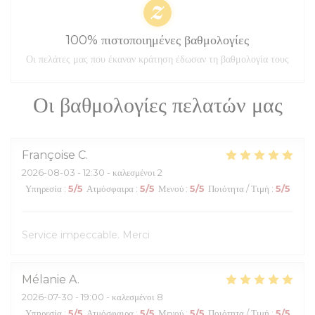
100% πιστοποιημένες βαθμολογίες
Οι πελάτες μας που έκαναν κράτηση έδωσαν τη βαθμολογία τους
Οι βαθμολογίες πελατών μας
Françoise
C
2026-08-03
- 12:30 - καλεσμένοι 2
Υπηρεσία
:
5
/5
Ατμόσφαιρα
:
5
/5
Μενού
:
5
/5
Ποιότητα / Τιμή
:
5
/5
Service impeccable. Merci
Mélanie
A
2026-07-30
- 19:00 - καλεσμένοι 8
Υπηρεσία
:
5
/5
Ατμόσφαιρα
:
5
/5
Μενού
:
5
/5
Ποιότητα / Τιμή
:
5
/5