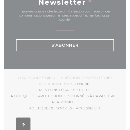
Newsletter
*
Inscrivez-vous à notre lettre d'information pour recevoir des
communications personnalisées et des offres marketing par
courriel.
S'ABONNER
© 2026 COMPTOIR 17 — CRÉATION DE SITE INTERNET
((OUVRE UNE NOUVEL
RESTAURANT AVEC
ZENCHEF
MENTIONS LÉGALES
CGU
((OUVRE UNE NOUVELLE FENÊTRE))
((OUVRE UNE NOUVELLE 
POLITIQUE DE PROTECTION DES DONNÉES À CARACTÈRE
((OUVRE UNE NOUVELLE FENÊTRE))
PERSONNEL
POLITIQUE DE COOKIES
ACCESSIBILITE
((OUVRE UNE NOUVELLE FENÊTRE))
((OUVRE UNE NOUVELL