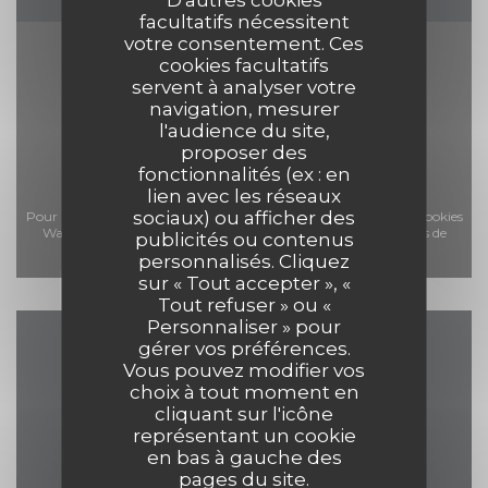
facultatifs nécessitent
votre consentement. Ces
cookies facultatifs
servent à analyser votre
navigation, mesurer
l'audience du site,
proposer des
fonctionnalités (ex : en
lien avec les réseaux
sociaux) ou afficher des
Pour afficher la carte interactive Waze, vous devez accepter les cookies
Waze Map (Google). Ces cookies peuvent collecter des données de
publicités ou contenus
navigation et de localisation.
Autoriser
personnalisés. Cliquez
sur « Tout accepter », «
Tout refuser » ou «
Personnaliser » pour
gérer vos préférences.
Accès/Contact
Vous pouvez modifier vos
choix à tout moment en
cliquant sur l'icône
représentant un cookie
en bas à gauche des
((ouvre une n
17 Grand Place 7500 Tournai
pages du site.