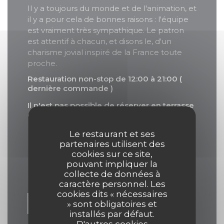
Il y a toujours du monde et de l'animation, et
il y a pour cela de bonnes raisons : l'équipe
est vraiment très sympathique. Le patron
est attentif à chacun, et disons le, d'un
charisme jovial inspiré de la France toute
proche.
Restauration non-stop de 12:00 à 21:00 (
dernière commande )
Il n'est pas possible de réserver en terrasse
excepté si il y a de la place à votre arrivée.
Le restaurant et ses
partenaires utilisent des
cookies sur ce site,
pouvant impliquer la
collecte de données à
caractère personnel. Les
cookies dits « nécessaires
» sont obligatoires et
VOIR LE SITE
installés par défaut.
D'autres cookies