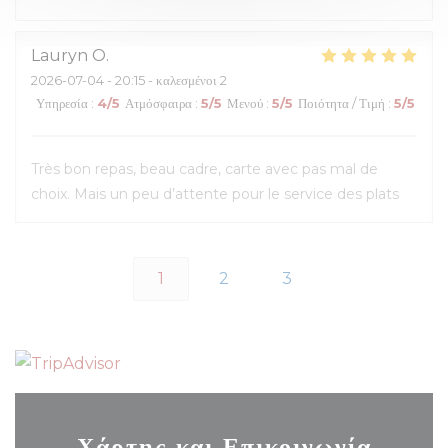
Lauryn
O
2026-07-04
- 20:15 - καλεσμένοι 2
Υπηρεσία
:
4
/5
Ατμόσφαιρα
:
5
/5
Μενού
:
5
/5
Ποιότητα / Τιμή
:
5
/5
Très bon repas, beau cadre, carte avec pas mal de
choix. Mais un peu d’attente pour le service des plats
1
2
3
Χάρτης και Επικοινωνία