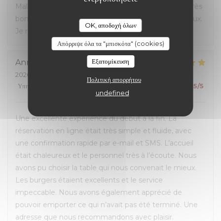
Malgré l'affluence, personnel sympa et à l'écoute. Très
bon rapport qualité-prix, les hamburgers sont délicieux.
OK, αποδοχή όλων
Je recommande.
Απόρριψε όλα τα "μπισκότα" (cookies)
Εξατομίκευση
Anna
M
2026-07-05
- 12:00 - καλεσμένοι 4
Πολιτική απορρήτου
Υπηρεσία
:
5
/5
Ατμόσφαιρα
:
5
/5
Μενού
:
5
/5
Ποιότητα / Τιμή
:
5
/5
undefined
Une excellente expérience du début à la fin. La
réservation en ligne était très simple et fluide, avec
une confirmation rapide par e-mail et SMS. L’accueil
était chaleureux et le personnel très à l’écoute. Nous
avons pu choisir la table qui nous convenait le mieux.
Les burgers étaient excellents et le service
impeccable. Nous avons également apprécié de
pouvoir emporter ce qui n’avait pas été terminé. Une
adresse que nous recommandons avec plaisir.