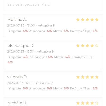
Service impeccable. Merci
Mélanie
A
2026-07-30
- 19:00 - καλεσμένοι 8
Υπηρεσία
:
5
/5
Ατμόσφαιρα
:
5
/5
Μενού
:
5
/5
Ποιότητα / Τιμή
:
5
/5
blervacque
D
2026-07-23
- 12:30 - καλεσμένοι 9
Υπηρεσία
:
4
/5
Ατμόσφαιρα
:
4
/5
Μενού
:
4
/5
Ποιότητα / Τιμή
:
4
/5
valentin
D
2026-07-13
- 12:00 - καλεσμένοι 2
Υπηρεσία
:
5
/5
Ατμόσφαιρα
:
5
/5
Μενού
:
5
/5
Ποιότητα / Τιμή
:
5
/5
Michèle
H