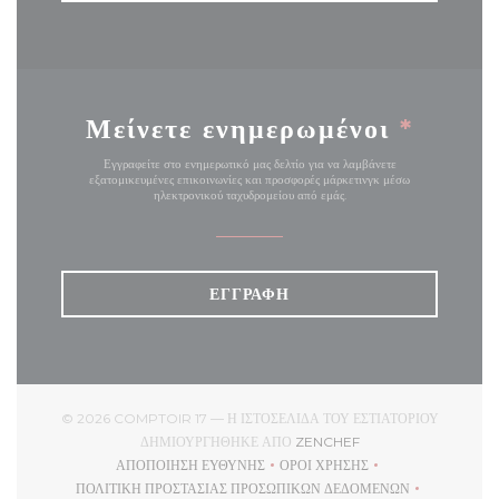
Μείνετε ενημερωμένοι
*
Εγγραφείτε στο ενημερωτικό μας δελτίο για να λαμβάνετε
εξατομικευμένες επικοινωνίες και προσφορές μάρκετινγκ μέσω
ηλεκτρονικού ταχυδρομείου από εμάς.
ΕΓΓΡΑΦΉ
© 2026 COMPTOIR 17 — Η ΙΣΤΟΣΕΛΊΔΑ ΤΟΥ ΕΣΤΙΑΤΟΡΊΟΥ
((ΑΝΟΊΓΕΙ ΣΕ ΝΈΟ ΠΑ
ΔΗΜΙΟΥΡΓΉΘΗΚΕ ΑΠΌ
ZENCHEF
ΑΠΟΠΟΊΗΣΗ ΕΥΘΎΝΗΣ
ΌΡΟΙ ΧΡΉΣΗΣ
((ΑΝΟΊΓΕΙ ΣΕ ΝΈΟ ΠΑΡΆΘΥΡΟ))
((ΑΝΟΊΓΕΙ ΣΕ ΝΈΟ ΠΑΡΆΘ
ΠΟΛΙΤΙΚΉ ΠΡΟΣΤΑΣΊΑΣ ΠΡΟΣΩΠΙΚΏΝ ΔΕΔΟΜΈΝΩΝ
((ΑΝΟΊΓΕΙ ΣΕ ΝΈΟ ΠΑΡΆΘΥΡΟ))