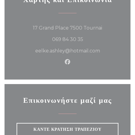
((ανοίγει σε νέο
17 Grand Place 7500 Tournai
069 84 30 35
eelke.ashley@hotmail.com
Facebook ((ανοίγει σε νέο π
Επικοινωνήστε μαζί μας
ΚΆΝΤΕ ΚΡΆΤΗΣΗ ΤΡΑΠΕΖΙΟΎ