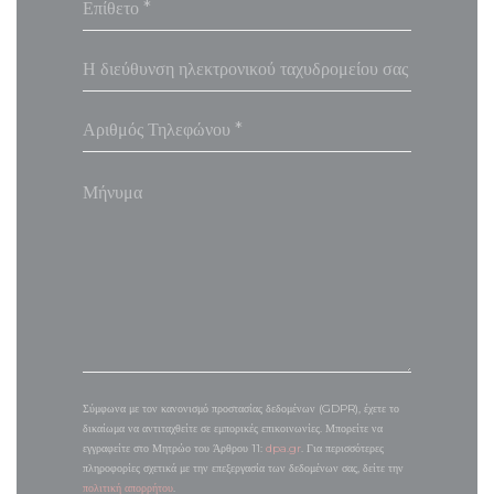
Σύμφωνα με τον κανονισμό προστασίας δεδομένων (GDPR), έχετε το
δικαίωμα να αντιταχθείτε σε εμπορικές επικοινωνίες. Μπορείτε να
εγγραφείτε στο Μητρώο του Άρθρου 11:
dpa.gr
. Για περισσότερες
πληροφορίες σχετικά με την επεξεργασία των δεδομένων σας, δείτε την
πολιτική απορρήτου
.