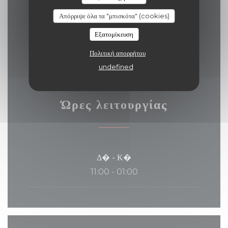
CashBancontact / Mister Cash, Visa, Το
Απόρριψε όλα τα "μπισκότα" (cookies)
εστιατόριο TitresΤο εστιατόριο Titres,
Εξατομίκευση
Μουσικοδιδάσκαλος, Eurocard / Mastercard,
Μετρητά, Χρεωστική κάρτα
Πολιτική απορρήτου
undefined
Ώρες λειτουργίας
Δ�
-
Κ�
11:00 - 01:00