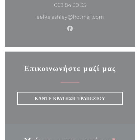
069 84 30 35
eelke.ashley@hotmail.com
Facebook ((ανοίγει σε νέο π
Επικοινωνήστε μαζί μας
ΚΆΝΤΕ ΚΡΆΤΗΣΗ ΤΡΑΠΕΖΙΟΎ