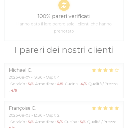
100% pareri verificati
Hanno dato il loro parere solo i clienti che hanno
prenotato
I pareri dei nostri clienti
Michael
C
2026-08-07
- 19:30 - Ospiti 4
Servizio
:
5
/5
Atmosfera
:
4
/5
Cucina
:
4
/5
Qualità / Prezzo
:
4
/5
Françoise
C
2026-08-03
- 12:30 - Ospiti 2
Servizio
:
5
/5
Atmosfera
:
5
/5
Cucina
:
5
/5
Qualità / Prezzo
: