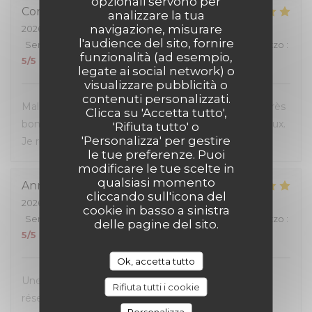
opzionali servono per
Corinne
G
analizzare la tua
navigazione, misurare
2026-07-04
- 20:00 - Ospiti 3
l'audience del sito, fornire
Servizio
:
5
/5
Atmosfera
:
5
/5
Cucina
:
5
/5
Qualità / Prezzo
:
funzionalità (ad esempio,
5
/5
legate ai social network) o
visualizzare pubblicità o
contenuti personalizzati.
Malgré l'affluence, personnel sympa et à l'écoute. Très
Clicca su 'Accetta tutto',
bon rapport qualité-prix, les hamburgers sont délicieux.
'Rifiuta tutto' o
'Personalizza' per gestire
Je recommande.
le tue preferenze. Puoi
modificare le tue scelte in
qualsiasi momento
Anna
M
cliccando sull'icona del
2026-07-05
- 12:00 - Ospiti 4
cookie in basso a sinistra
Servizio
:
5
/5
Atmosfera
:
5
/5
Cucina
:
5
/5
Qualità / Prezzo
:
delle pagine del sito.
5
/5
Ok, accetta tutto
Une excellente expérience du début à la fin. La
Rifiuta tutti i cookie
réservation en ligne était très simple et fluide, avec
Personalizza