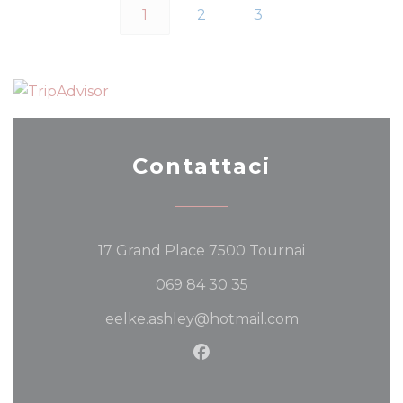
1
2
3
Contattaci
((apre una nu
17 Grand Place 7500 Tournai
069 84 30 35
eelke.ashley@hotmail.com
Facebook ((apre una nuov