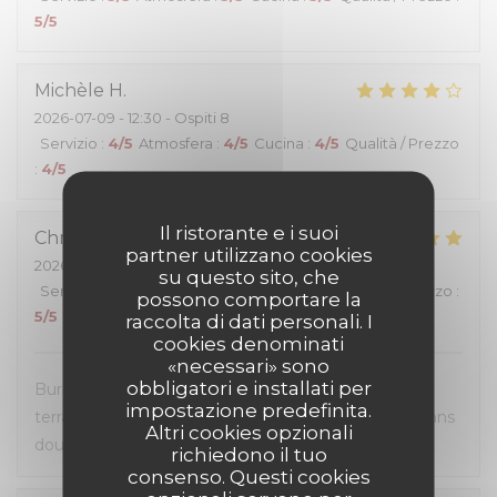
5
/5
Michèle
H
2026-07-09
- 12:30 - Ospiti 8
Servizio
:
4
/5
Atmosfera
:
4
/5
Cucina
:
4
/5
Qualità / Prezzo
:
4
/5
Il ristorante e i suoi
Christel
D
partner utilizzano cookies
2026-07-07
- 12:30 - Ospiti 2
su questo sito, che
Servizio
:
5
/5
Atmosfera
:
5
/5
Cucina
:
5
/5
Qualità / Prezzo
:
possono comportare la
5
/5
raccolta di dati personali. I
cookies denominati
«necessari» sono
obbligatori e installati per
Burgers très généreux, personnel sympathique et
impostazione predefinita.
terrasse super agréable. Une première visite mais sans
Altri cookies opzionali
doute pas la dernière.
richiedono il tuo
consenso. Questi cookies