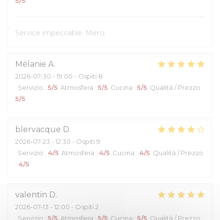
5
/5
Service impeccable. Merci
Mélanie
A
2026-07-30
- 19:00 - Ospiti 8
Servizio
:
5
/5
Atmosfera
:
5
/5
Cucina
:
5
/5
Qualità / Prezzo
:
5
/5
blervacque
D
2026-07-23
- 12:30 - Ospiti 9
Servizio
:
4
/5
Atmosfera
:
4
/5
Cucina
:
4
/5
Qualità / Prezzo
:
4
/5
valentin
D
2026-07-13
- 12:00 - Ospiti 2
Servizio
:
5
/5
Atmosfera
:
5
/5
Cucina
:
5
/5
Qualità / Prezzo
: