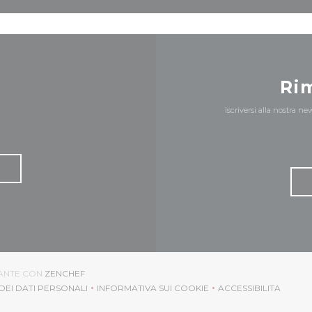
Ri
Iscriversi alla nostra n
((APRE UNA NUOVA FINESTRA))
RANTE CON
ZENCHEF
DEI DATI PERSONALI
INFORMATIVA SUI COOKIE
ACCESSIBILITA
APRE UNA NUOVA FINESTRA))
((APRE UNA NUOVA FINESTRA))
((APRE UNA N