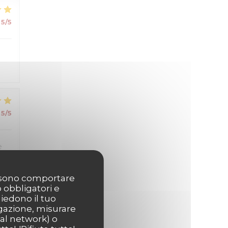
5
/5
5
/5
e
possono comportare
o obbligatori e
hiedono il tuo
5
/5
igazione, misurare
ial network) o