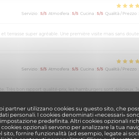
Servizio
:
5
/5
Atmosfera
:
5
/5
Cucina
:
5
/5
Qualità / Prezzo
:
et terrasse super agréable. Une première visite mais sans doute
Servizio
:
5
/5
Atmosfera
:
5
/5
Cucina
:
5
/5
Qualità / Prezzo
:
e. Très bon rapport qualité-prix, les hamburgers sont délicieux. J
 suoi partner utilizzano cookies su questo sito, che 
 dati personali. I cookies denominati «necessari» son
r impostazione predefinita. Altri cookies opzionali ric
Servizio
:
5
/5
Atmosfera
:
5
/5
Cucina
:
5
/5
Qualità / Prezzo
:
cookies opzionali servono per analizzare la tua nav
l sito, fornire funzionalità (ad esempio, legate ai soc