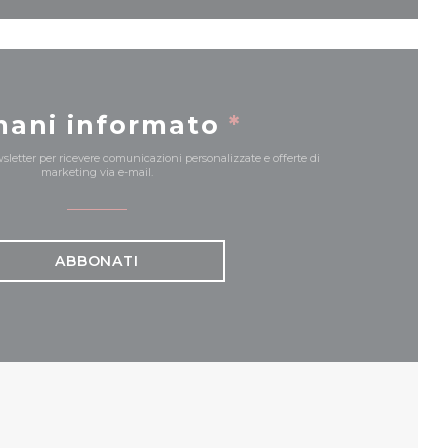
mani informato
*
ewsletter per ricevere comunicazioni personalizzate e offerte di
marketing via e-mail.
ABBONATI
UOVA FINESTRA))