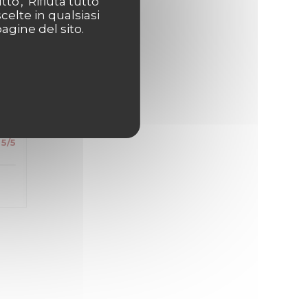
o', 'Rifiuta tutto'
celte in qualsiasi
agine del sito.
s
5
/5