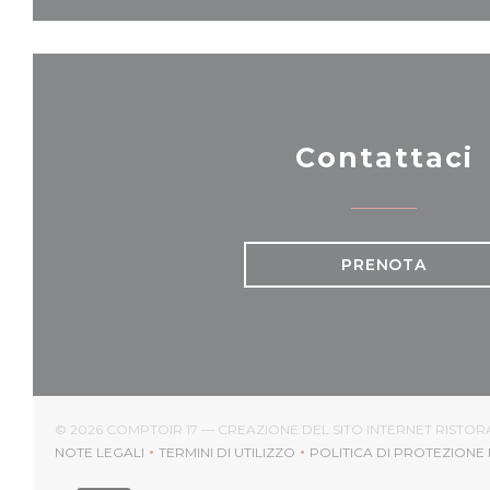
Contattaci
PRENOTA
© 2026 COMPTOIR 17 — CREAZIONE DEL SITO INTERNET RISTO
NOTE LEGALI
TERMINI DI UTILIZZO
POLITICA DI PROTEZIONE 
((APRE UNA NUOVA FINESTRA))
((APRE UNA NUOVA FINESTRA))
((