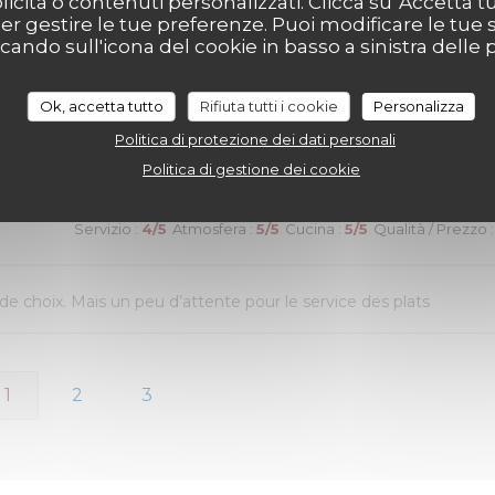
icità o contenuti personalizzati. Clicca su 'Accetta tutt
réservation en ligne était très simple et fluide, avec une
per gestire le tue preferenze. Puoi modificare le tue s
ndo sull'icona del cookie in basso a sinistra delle p
 était chaleureux et le personnel très à l’écoute. Nous avons pu
es burgers étaient excellents et le service impeccable. Nous avons
ui n’avait pas été terminé. Une adresse que nous recommandon
Ok, accetta tutto
Rifiuta tutti i cookie
Personalizza
Politica di protezione dei dati personali
Politica di gestione dei cookie
Servizio
:
4
/5
Atmosfera
:
5
/5
Cucina
:
5
/5
Qualità / Prezzo
:
de choix. Mais un peu d’attente pour le service des plats
1
2
3