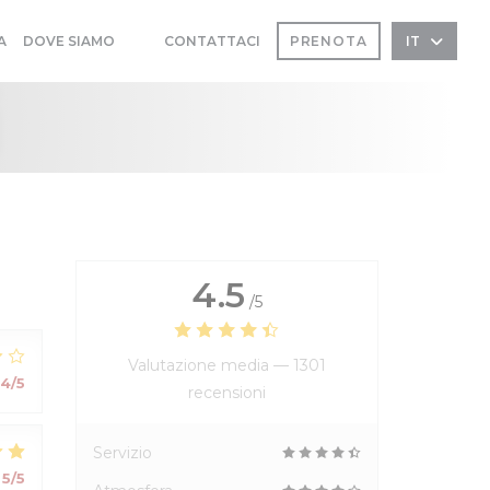
A
DOVE SIAMO
CONTATTACI
PRENOTA
IT
((APRE UNA NUOVA FINESTRA))
((APRE UNA NUOVA FINESTRA))
i
4.5
/5
Valutazione media —
1301
4
/5
recensioni
Servizio
5
/5