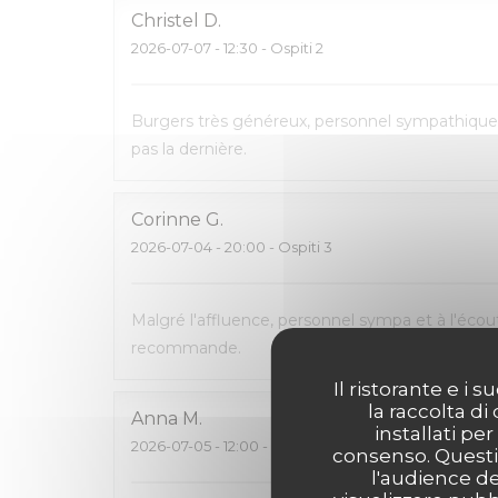
Christel
D
2026-07-07
- 12:30 - Ospiti 2
Burgers très généreux, personnel sympathique 
pas la dernière.
Corinne
G
2026-07-04
- 20:00 - Ospiti 3
Malgré l'affluence, personnel sympa et à l'écout
recommande.
Il ristorante e i
la raccolta di
Anna
M
installati pe
2026-07-05
- 12:00 - Ospiti 4
consenso. Questi 
l'audience de