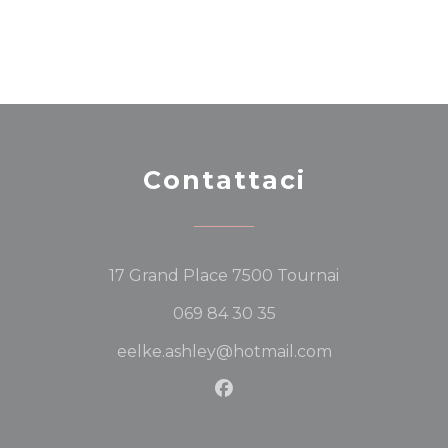
Contattaci
((apre una nu
17 Grand Place 7500 Tournai
069 84 30 35
eelke.ashley@hotmail.com
Facebook ((apre una nuov