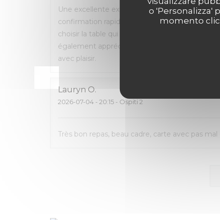
visualizzare pubbl
Une excellente expérience du début à la fin. La 
o 'Personalizza' 
momento clicca
confirmation rapide par e-mail et SMS. L’accueil
choisir la table qui nous convenait le mieux. L
également apprécié de pouvoir emporter ce q
avec plaisir.
Lauryn
O
2026-07-04
- 20:15 - Ospiti 2
Très bon repas, beau cadre, carte avec pas mal 