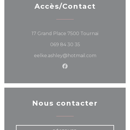
Accès/Contact
((ouvre une n
17 Grand Place 7500 Tournai
069 84 30 35
eelke.ashley@hotmail.com
Facebook ((ouvre une nou
Nous contacter