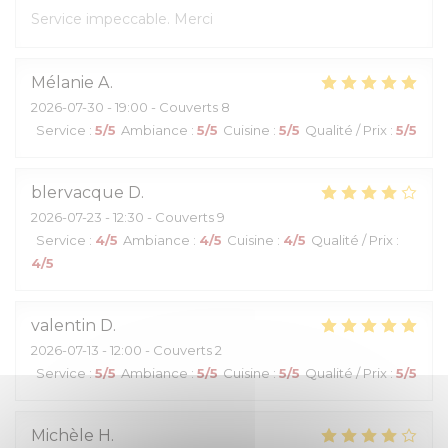
Service impeccable. Merci
Mélanie
A
2026-07-30
- 19:00 - Couverts 8
Service
:
5
/5
Ambiance
:
5
/5
Cuisine
:
5
/5
Qualité / Prix
:
5
/5
blervacque
D
2026-07-23
- 12:30 - Couverts 9
Service
:
4
/5
Ambiance
:
4
/5
Cuisine
:
4
/5
Qualité / Prix
:
4
/5
valentin
D
2026-07-13
- 12:00 - Couverts 2
Service
:
5
/5
Ambiance
:
5
/5
Cuisine
:
5
/5
Qualité / Prix
:
5
/5
Michèle
H