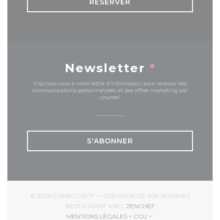
RÉSERVER
Newsletter
*
Inscrivez-vous à notre lettre d'information pour recevoir des
communications personnalisées et des offres marketing par
courriel.
S'ABONNER
© 2026 COMPTOIR 17 — CRÉATION DE SITE INTERNET
((OUVRE UNE NOUVEL
RESTAURANT AVEC
ZENCHEF
MENTIONS LÉGALES
CGU