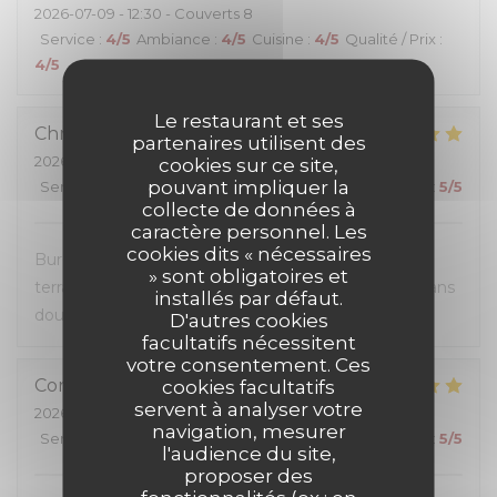
2026-07-09
- 12:30 - Couverts 8
Service
:
4
/5
Ambiance
:
4
/5
Cuisine
:
4
/5
Qualité / Prix
:
4
/5
Le restaurant et ses
Christel
D
partenaires utilisent des
2026-07-07
- 12:30 - Couverts 2
cookies sur ce site,
pouvant impliquer la
Service
:
5
/5
Ambiance
:
5
/5
Cuisine
:
5
/5
Qualité / Prix
:
5
/5
collecte de données à
caractère personnel. Les
cookies dits « nécessaires
Burgers très généreux, personnel sympathique et
» sont obligatoires et
terrasse super agréable. Une première visite mais sans
installés par défaut.
doute pas la dernière.
D'autres cookies
facultatifs nécessitent
votre consentement. Ces
Corinne
G
cookies facultatifs
servent à analyser votre
2026-07-04
- 20:00 - Couverts 3
navigation, mesurer
Service
:
5
/5
Ambiance
:
5
/5
Cuisine
:
5
/5
Qualité / Prix
:
5
/5
l'audience du site,
proposer des