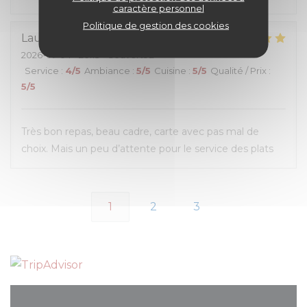
caractère personnel
Politique de gestion des cookies
Lauryn
O
2026-07-04
- 20:15 - Couverts 2
Service
:
4
/5
Ambiance
:
5
/5
Cuisine
:
5
/5
Qualité / Prix
:
5
/5
Très bon repas, beau cadre, carte avec pas mal de
choix. Mais un peu d’attente pour le service des plats
1
2
3