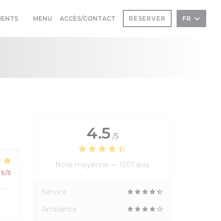
((OUVRE UNE NOUVELLE FENÊTRE))
MENTS
MENU
ACCÈS/CONTACT
RÉSERVER
FR
((OUVRE UNE NOUVELLE FENÊTRE))
4.5
/5
Note moyenne —
1301 avis
5
/5
Service
Ambiance