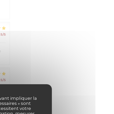
5
/5
e
5
/5
uvant impliquer la
essaires » sont
cessitent votre
igation, mesurer