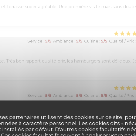
et terrasse super agréable. Une première visite mais sans doute
Service
:
5
/5
Ambiance
:
5
/5
Cuisine
:
5
/5
Qualité / Prix
:
e. Très bon rapport qualité-prix, les hamburgers sont délicieux. J
Service
:
5
/5
Ambiance
:
5
/5
Cuisine
:
5
/5
Qualité / Prix
:
réservation en ligne était très simple et fluide, avec une
ses partenaires utilisent des cookies sur ce site, po
 était chaleureux et le personnel très à l’écoute. Nous avons pu
nnées à caractère personnel. Les cookies dits « néc
t installés par défaut. D'autres cookies facultatifs né
es burgers étaient excellents et le service impeccable. Nous avons
es cookies facultatifs servent à analyser votre nav