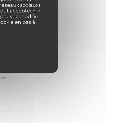
s
s réseaux sociaux)
out accepter », «
s pouvez modifier
cookie en bas à
5
/5
5
/5