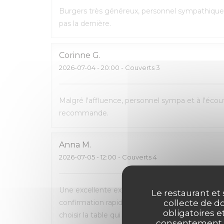
Burgers très généreux, personnel sympathique 
pas la dernière.
Corinne
G
2026-07-04
- 20:00 - Couverts 3
Malgré l'affluence, personnel sympa et à l'écout
recommande.
Anna
M
2026-07-05
- 12:00 - Couverts 4
Une excellente expérience du début à la fin. La 
Le restaurant et 
confirmation rapide par e-mail et SMS. L’accueil
collecte de do
obligatoires e
choisir la table qui nous convenait le mieux. L
consentement. C