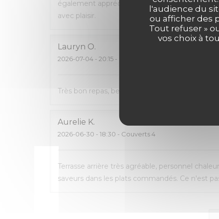
également apprécié de pouvoir emporter ce q
l'audience du sit
avec plaisir.
ou afficher des 
Tout refuser » o
vos choix à to
Lauryn
O
2026-07-04
- 20:15 - Couverts 2
Très bon repas, beau cadre, carte avec pas mal 
Aurelie
K
2026-06-30
- 18:30 - Couverts 4
Terrasse arrière très agréable, personnel chaleu
saveurs dans les plats commandés. Ce n'est pas 