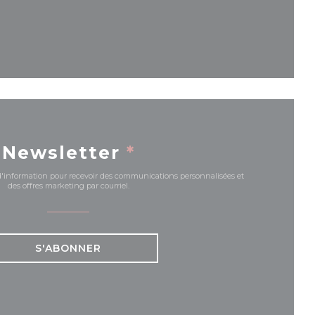
velle fenêtre))
Newsletter
*
e d'information pour recevoir des communications personnalisées et
des offres marketing par courriel.
S'ABONNER