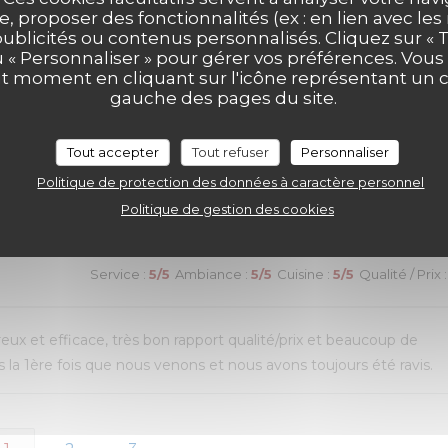
ui n’avait pas été terminé. Une adresse que nous recommandon
e, proposer des fonctionnalités (ex : en lien avec le
publicités ou contenus personnalisés. Cliquez sur « T
u « Personnaliser » pour gérer vos préférences. Vou
ut moment en cliquant sur l'icône représentant un 
gauche des pages du site.
Service
:
4
/5
Ambiance
:
5
/5
Cuisine
:
5
/5
Qualité / Prix
:
Tout accepter
Tout refuser
Personnaliser
Politique de protection des données à caractère personnel
de choix. Mais un peu d’attente pour le service des plats
Politique de gestion des cookies
Service
:
5
/5
Ambiance
:
5
/5
Cuisine
:
5
/5
Qualité / Prix
:
reux et efficace, très bon rapport qualité/prix et beaucoup de
la 1ère fois que nous venons et nous avons toujours été ravis.