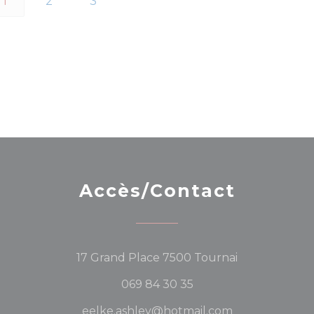
1
2
3
Accès/Contact
((ouvre une n
17 Grand Place 7500 Tournai
069 84 30 35
eelke.ashley@hotmail.com