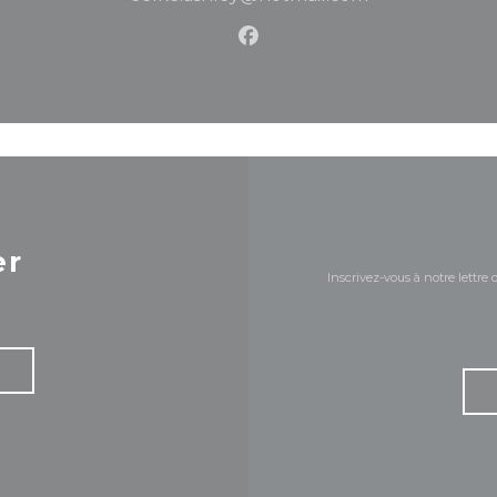
Facebook ((ouvre une nou
er
Inscrivez-vous à notre lettr