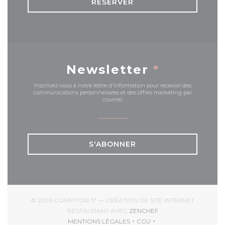
RÉSERVER
Newsletter
*
Inscrivez-vous à notre lettre d'information pour recevoir des
communications personnalisées et des offres marketing par
courriel.
S'ABONNER
© 2026 COMPTOIR 17 — CRÉATION DE SITE INTERNET
((OUVRE UNE NOUVEL
RESTAURANT AVEC
ZENCHEF
MENTIONS LÉGALES
CGU