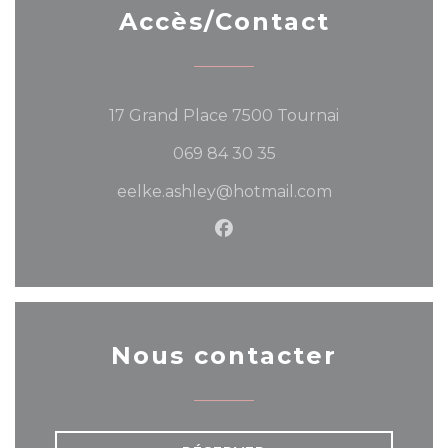
Accès/Contact
((ouvre une n
17 Grand Place 7500 Tournai
069 84 30 35
eelke.ashley@hotmail.com
Facebook ((ouvre une nou
Nous contacter