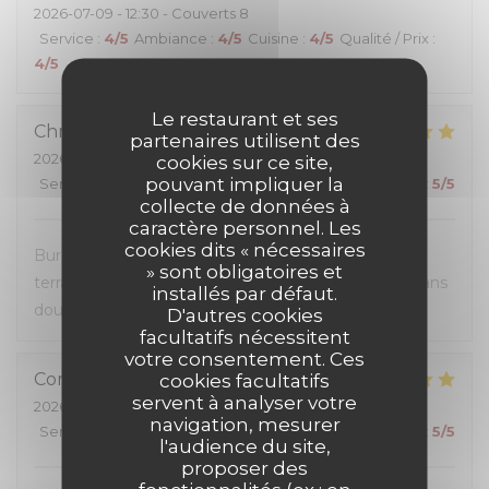
2026-07-09
- 12:30 - Couverts 8
Service
:
4
/5
Ambiance
:
4
/5
Cuisine
:
4
/5
Qualité / Prix
:
4
/5
Le restaurant et ses
Christel
D
partenaires utilisent des
2026-07-07
- 12:30 - Couverts 2
cookies sur ce site,
pouvant impliquer la
Service
:
5
/5
Ambiance
:
5
/5
Cuisine
:
5
/5
Qualité / Prix
:
5
/5
collecte de données à
caractère personnel. Les
cookies dits « nécessaires
Burgers très généreux, personnel sympathique et
» sont obligatoires et
terrasse super agréable. Une première visite mais sans
installés par défaut.
doute pas la dernière.
D'autres cookies
facultatifs nécessitent
votre consentement. Ces
Corinne
G
cookies facultatifs
servent à analyser votre
2026-07-04
- 20:00 - Couverts 3
navigation, mesurer
Service
:
5
/5
Ambiance
:
5
/5
Cuisine
:
5
/5
Qualité / Prix
:
5
/5
l'audience du site,
proposer des