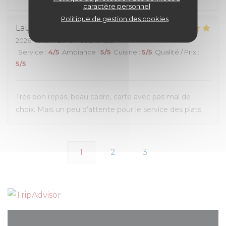
caractère personnel
Politique de gestion des cookies
Lauryn
O
2026-07-04
- 20:15 - Couverts 2
Service
:
4
/5
Ambiance
:
5
/5
Cuisine
:
5
/5
Qualité / Prix
:
5
/5
Très bon repas, beau cadre, carte avec pas mal de
choix. Mais un peu d’attente pour le service des plats
1
2
3