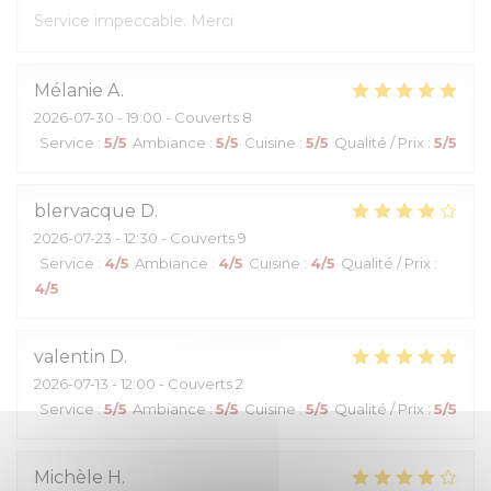
Service impeccable. Merci
Mélanie
A
2026-07-30
- 19:00 - Couverts 8
Service
:
5
/5
Ambiance
:
5
/5
Cuisine
:
5
/5
Qualité / Prix
:
5
/5
blervacque
D
2026-07-23
- 12:30 - Couverts 9
Service
:
4
/5
Ambiance
:
4
/5
Cuisine
:
4
/5
Qualité / Prix
:
4
/5
valentin
D
2026-07-13
- 12:00 - Couverts 2
Service
:
5
/5
Ambiance
:
5
/5
Cuisine
:
5
/5
Qualité / Prix
:
5
/5
Michèle
H