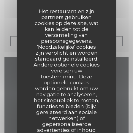
30/04/2019
Het restaurant en zijn
Petit Futé 2019
partners gebruiken
cookies op deze site, wat
kan leiden tot de
verzameling van
persoonsgegevens.
((OPENT IN EEN NIE
LEES HET ARTIKEL
'Noodzakelijke' cookies
zijn verplicht en worden
standaard geïnstalleerd.
Andere optionele cookies
vereisen uw
Plattegrond en
toestemming. Deze
Contact
optionele cookies
worden gebruikt om uw
navigatie te analyseren,
het sitepubliek te meten,
functies te bieden (bijv.
((opent in ee
17 Grand Place 7500 Tournai
gerelateerd aan sociale
netwerken) of
069 84 30 35
gepersonaliseerde
advertenties of inhoud
eelke.ashley@hotmail.com