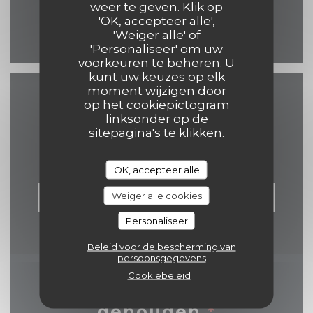
weer te geven. Klik op
'OK, accepteer alle',
Facebook ((opent in een 
'Weiger alle' of
'Personaliseer' om uw
voorkeuren te beheren. U
kunt uw keuzes op elk
moment wijzigen door
op het cookiepictogram
Neem contact met ons
linksonder op de
op
sitepagina's te klikken.
OK, accepteer alle
Weiger alle cookies
RESERVEER EEN TAFEL
Personaliseer
Beleid voor de bescherming van
persoonsgegevens
Cookiebeleid
Word op de hoogte
gehouden
*