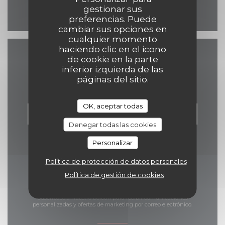
gestionar sus
Facebook ((abre en una 
preferencias. Puede
cambiar sus opciones en
cualquier momento
haciendo clic en el icono
de cookie en la parte
Contacto
inferior izquierda de las
páginas del sitio.
OK, aceptar todas
RESERVAR UNA MESA
Denegar todas las cookies
Personalizar
Política de protección de datos personales
Política de gestión de cookies
Manténgase al día
*
Suscríbase a nuestro boletín para recibir comunicaciones
personalizadas y ofertas de marketing por correo electrónico.