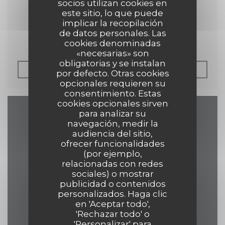
socios utilizan cookies en
30/04/2019
este sitio, lo que puede
Petit Futé 2019
implicar la recopilación
de datos personales. Las
cookies denominadas
«necesarias» son
obligatorias y se instalan
((ABRE EN UNA NUEV
LEA EL ARTICULO
por defecto. Otras cookies
opcionales requieren su
consentimiento. Estas
cookies opcionales sirven
para analizar su
Mapa y Contacto
navegación, medir la
audiencia del sitio,
ofrecer funcionalidades
(por ejemplo,
relacionadas con redes
((abre en una
17 Grand Place 7500 Tournai
sociales) o mostrar
publicidad o contenidos
069 84 30 35
personalizados. Haga clic
en 'Aceptar todo',
eelke.ashley@hotmail.com
'Rechazar todo' o
'Personalizar' para