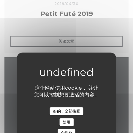
2019/04/30
Petit Futé 2019
((在新窗口中打开))
阅读文章
地图和联系方式
这个网站使用cookie， 并让
您可以控制想要激活的内容。
((在新窗口中打开
17 Grand Place 7500 Tournai
好的，全部接受
069 84 30 35
禁用
eelke.ashley@hotmail.com
个性化