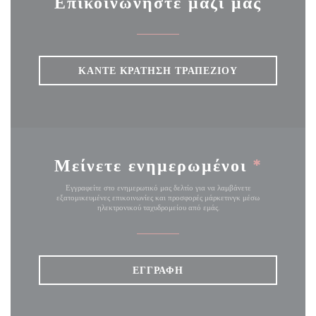
Επικοινωνήστε μαζί μας
ΚΆΝΤΕ ΚΡΆΤΗΣΗ ΤΡΑΠΕΖΙΟΎ
Μείνετε ενημερωμένοι
*
Εγγραφείτε στο ενημερωτικό μας δελτίο για να λαμβάνετε
εξατομικευμένες επικοινωνίες και προσφορές μάρκετινγκ μέσω
ηλεκτρονικού ταχυδρομείου από εμάς.
ΕΓΓΡΑΦΉ