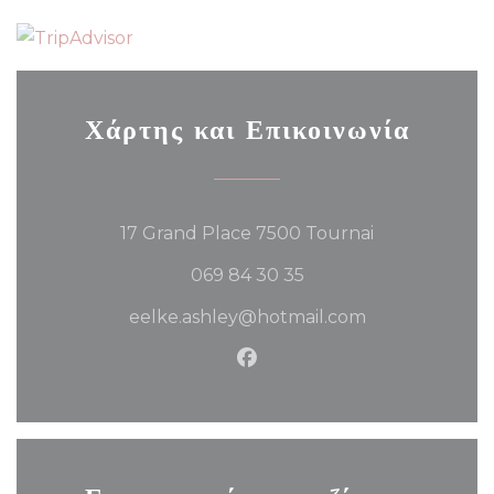
Χάρτης και Επικοινωνία
((ανοίγει σε νέο
17 Grand Place 7500 Tournai
069 84 30 35
eelke.ashley@hotmail.com
Facebook ((ανοίγει σε νέο π