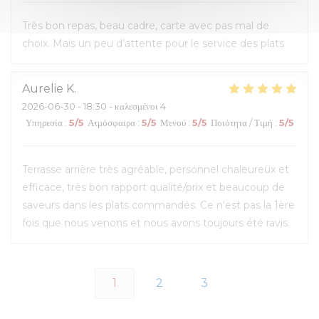
Très bon repas, beau cadre, carte avec pas mal de
choix. Mais un peu d’attente pour le service des plats
Aurelie
K
2026-06-30
- 18:30 - καλεσμένοι 4
Υπηρεσία
:
5
/5
Ατμόσφαιρα
:
5
/5
Μενού
:
5
/5
Ποιότητα / Τιμή
:
5
/5
Terrasse arrière très agréable, personnel chaleureux et
efficace, très bon rapport qualité/prix et beaucoup de
saveurs dans les plats commandés. Ce n'est pas la 1ère
fois que nous venons et nous avons toujours été ravis.
1
2
3