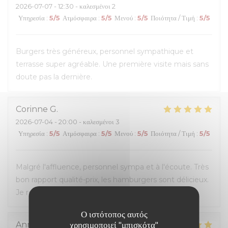
2026-07-07
- 12:30 - καλεσμένοι 2
Υπηρεσία
:
5
/5
Ατμόσφαιρα
:
5
/5
Μενού
:
5
/5
Ποιότητα / Τιμή
:
5
/5
Burgers très généreux, personnel sympathique et
terrasse super agréable. Une première visite mais sans
doute pas la dernière.
Corinne
G
2026-07-04
- 20:00 - καλεσμένοι 3
Υπηρεσία
:
5
/5
Ατμόσφαιρα
:
5
/5
Μενού
:
5
/5
Ποιότητα / Τιμή
:
5
/5
Malgré l'affluence, personnel sympa et à l'écoute. Très
bon rapport qualité-prix, les hamburgers sont délicieux.
Je recommande.
Ο ιστότοπος αυτός
χρησιμοποιεί "μπισκότα"
Anna
M