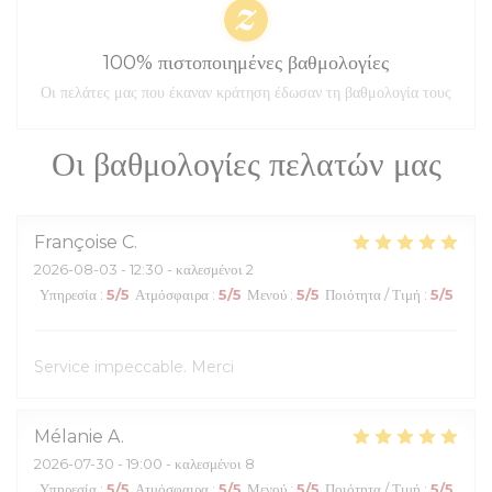
100% πιστοποιημένες βαθμολογίες
Οι πελάτες μας που έκαναν κράτηση έδωσαν τη βαθμολογία τους
Οι βαθμολογίες πελατών μας
Françoise
C
2026-08-03
- 12:30 - καλεσμένοι 2
Υπηρεσία
:
5
/5
Ατμόσφαιρα
:
5
/5
Μενού
:
5
/5
Ποιότητα / Τιμή
:
5
/5
Service impeccable. Merci
Mélanie
A
2026-07-30
- 19:00 - καλεσμένοι 8
Υπηρεσία
:
5
/5
Ατμόσφαιρα
:
5
/5
Μενού
:
5
/5
Ποιότητα / Τιμή
:
5
/5