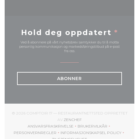
Hold deg oppdatert
*
Ved å abonnere på vårt nyhetsbrev samtykker du til å motta
personlig kommunikasjon og markedsføringstilbud på e-post
fra oss.
ABONNER
© 2026 COMPTOIR 17 — RESTAURANTNETTSTED OPPRETTET
((ÅPNER I ET NYTT VINDU))
AV
ZENCHEF
ANSVARSFRASKRIVELSE
BRUKERVILKÅR
((ÅPNER I ET NYTT VINDU))
((ÅPNER I ET NYTT VIND
PERSONVERNREGLER
INFORMASJONSKAPSEL POLICY
((ÅPNER I ET NYTT VINDU))
((ÅPNER I ET NYTT VINDU