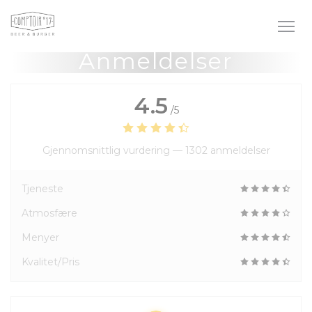
Panel for informasjonskapsler
Anmeldelser
4.5
/5
Gjennomsnittlig vurdering —
1302 anmeldelser
Tjeneste
Atmosfære
Menyer
Kvalitet/Pris