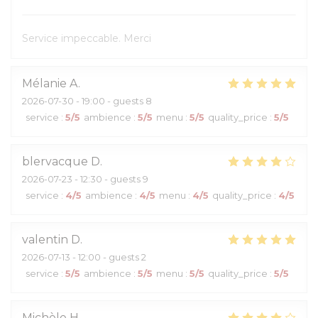
Service impeccable. Merci
Mélanie
A
2026-07-30
- 19:00 - guests 8
service
:
5
/5
ambience
:
5
/5
menu
:
5
/5
quality_price
:
5
/5
blervacque
D
2026-07-23
- 12:30 - guests 9
service
:
4
/5
ambience
:
4
/5
menu
:
4
/5
quality_price
:
4
/5
valentin
D
2026-07-13
- 12:00 - guests 2
service
:
5
/5
ambience
:
5
/5
menu
:
5
/5
quality_price
:
5
/5
Michèle
H