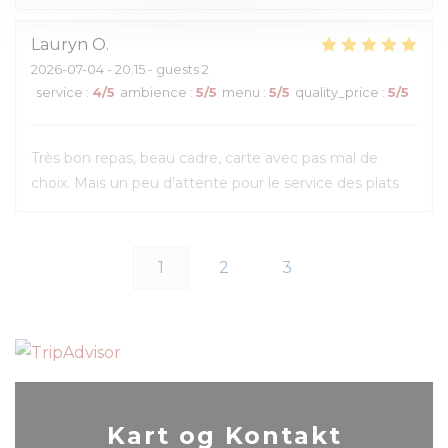
Lauryn
O
2026-07-04
- 20:15 - guests 2
service
:
4
/5
ambience
:
5
/5
menu
:
5
/5
quality_price
:
5
/5
Très bon repas, beau cadre, carte avec pas mal de
choix. Mais un peu d’attente pour le service des plats
1
2
3
Kart og Kontakt