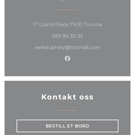
((åpner i et n
17 Grand Place 7500 Tournai
069 84 30 35
eelke.ashley@hotmail.com
Facebook ((åpner i et nyt
Kontakt oss
BESTILL ET BORD