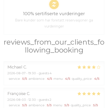
100% sertifiserte vurderinger
Bare kunder som har foretatt reservasjoner ga
vurderinger
reviews_from_our_clients_fo
llowing_booking
Michael
C
2026-08-07
- 19:30 - guests 4
service
:
5
/5
ambience
:
4
/5
menu
:
4
/5
quality_price
:
4
/5
Françoise
C
2026-08-03
- 12:30 - guests 2
service
:
5
/5
ambience
:
5
/5
menu
:
5
/5
quality_price
:
5
/5