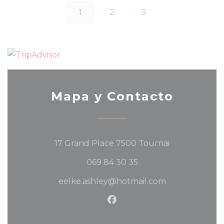
1
2
3
Mapa y Contacto
((abre en una
17 Grand Place 7500 Tournai
069 84 30 35
eelke.ashley@hotmail.com
Facebook ((abre en una 