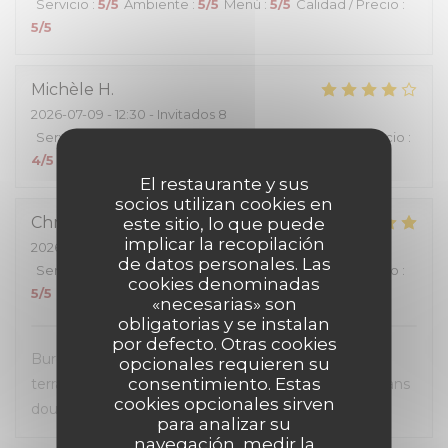
Servicio
:
5
/5
Ambiente
:
5
/5
Menú
:
5
/5
Calidad / Precio
:
5
/5
Michèle
H
2026-07-09
- 12:30 - Invitados 8
Servicio
:
4
/5
Ambiente
:
4
/5
Menú
:
4
/5
Calidad / Precio
:
4
/5
El restaurante y sus
socios utilizan cookies en
Christel
D
este sitio, lo que puede
implicar la recopilación
2026-07-07
- 12:30 - Invitados 2
de datos personales. Las
Servicio
:
5
/5
Ambiente
:
5
/5
Menú
:
5
/5
Calidad / Precio
:
cookies denominadas
5
/5
«necesarias» son
obligatorias y se instalan
por defecto. Otras cookies
Burgers très généreux, personnel sympathique et
opcionales requieren su
consentimiento. Estas
terrasse super agréable. Une première visite mais sans
cookies opcionales sirven
doute pas la dernière.
para analizar su
navegación, medir la