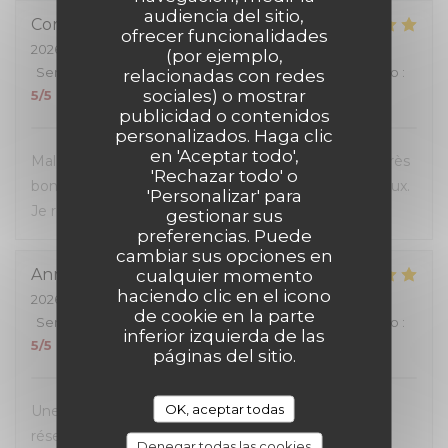
audiencia del sitio,
Corinne
G
ofrecer funcionalidades
2026-07-04
- 20:00 - Invitados 3
(por ejemplo,
Servicio
:
5
/5
Ambiente
:
5
/5
Menú
:
5
/5
Calidad / Precio
:
relacionadas con redes
sociales) o mostrar
5
/5
publicidad o contenidos
personalizados. Haga clic
en 'Aceptar todo',
Malgré l'affluence, personnel sympa et à l'écoute. Très
'Rechazar todo' o
bon rapport qualité-prix, les hamburgers sont délicieux.
'Personalizar' para
Je recommande.
gestionar sus
preferencias. Puede
cambiar sus opciones en
Anna
M
cualquier momento
haciendo clic en el icono
2026-07-05
- 12:00 - Invitados 4
de cookie en la parte
Servicio
:
5
/5
Ambiente
:
5
/5
Menú
:
5
/5
Calidad / Precio
:
inferior izquierda de las
5
/5
páginas del sitio.
OK, aceptar todas
Une excellente expérience du début à la fin. La
réservation en ligne était très simple et fluide, avec
Denegar todas las cookies