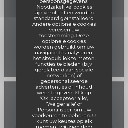
Contact
persoonsgegevens.
'Noodzakelijke' cookies
zijn verplicht en worden
standaard geïnstalleerd.
Andere optionele cookies
((opent in ee
17 Grand Place 7500 Tournai
vereisen uw
toestemming. Deze
069 84 30 35
optionele cookies
worden gebruikt om uw
eelke.ashley@hotmail.com
navigatie te analyseren,
het sitepubliek te meten,
functies te bieden (bijv.
Facebook ((opent in een 
gerelateerd aan sociale
netwerken) of
gepersonaliseerde
advertenties of inhoud
weer te geven. Klik op
Neem contact met ons
'OK, accepteer alle',
op
'Weiger alle' of
'Personaliseer' om uw
voorkeuren te beheren. U
kunt uw keuzes op elk
moment wijzigen door