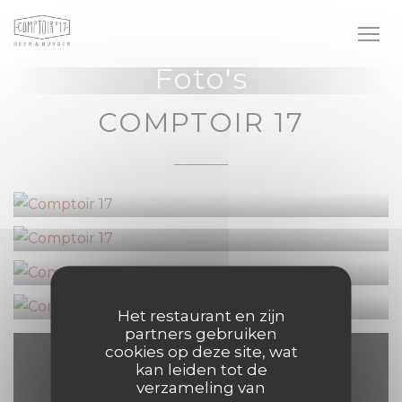
Cookies beheer paneel
Foto's
COMPTOIR 17
Het restaurant en zijn
partners gebruiken
cookies op deze site, wat
kan leiden tot de
Plattegrond en
verzameling van