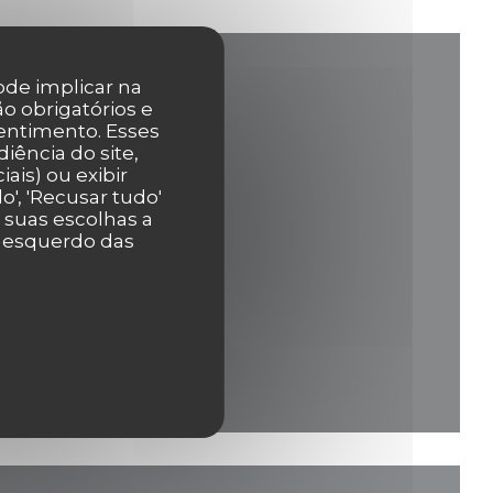
pode implicar na
o obrigatórios e
entimento. Esses
iência do site,
ais) ou exibir
', 'Recusar tudo'
r suas escolhas a
ova janela))
r esquerdo das
va janela))