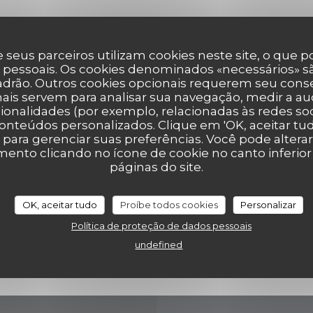
 seus parceiros utilizam cookies neste site, o que 
 pessoais. Os cookies denominados «necessários» sã
Mapa e Contacto
padrão. Outros cookies opcionais requerem seu cons
ais servem para analisar sua navegação, medir a aud
ionalidades (por exemplo, relacionadas às redes soci
onteúdos personalizados. Clique em 'OK, aceitar tudo
' para gerenciar suas preferências. Você pode altera
((abre numa n
17 Grand Place 7500 Tournai
nto clicando no ícone de cookie no canto inferio
páginas do site.
069 84 30 35
eelke.ashley@hotmail.com
OK, aceitar tudo
Proíbe todos cookies
Personalizar
Política de proteção de dados pessoais
Facebook ((abre numa no
undefined