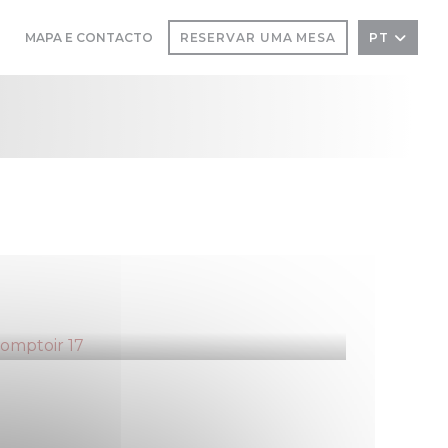
MAPA E CONTACTO
RESERVAR UMA MESA
PT
((ABRE NUMA NOVA JANELA))
((ABRE NUMA NOVA JANELA))