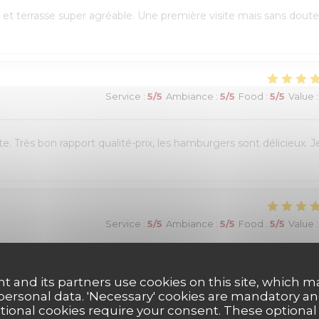
et terrasse super agréable. Une première visite mais sans doute
Service
:
5
/5
Ambiance
:
5
/5
Food
:
5
/5
Value
:
e. Très bon rapport qualité-prix, les hamburgers sont délicieux. J
Service
:
5
/5
Ambiance
:
5
/5
Food
:
5
/5
Value
:
réservation en ligne était très simple et fluide, avec une
t and its partners use cookies on this site, which m
 était chaleureux et le personnel très à l’écoute. Nous avons pu
 personal data. 'Necessary' cookies are mandatory an
es burgers étaient excellents et le service impeccable. Nous avons
ptional cookies require your consent. These optional