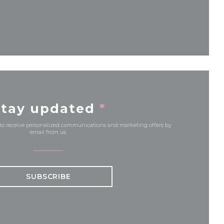
ew window))
Stay updated
*
 to receive personalized communications and marketing offers by
email from us.
SUBSCRIBE