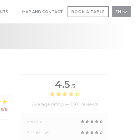
NTS
MAP AND CONTACT
BOOK A TABLE
EN
((OPENS IN A NEW WINDOW))
((OPENS IN A NEW WINDOW))
4.5
/5
Average rating —
1301 reviews
5
/5
Service
Ambiance