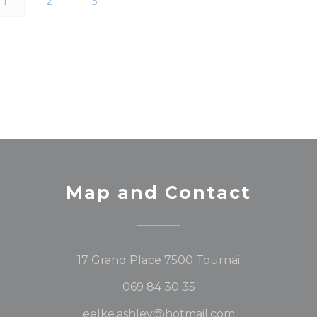
1
2
3
Map and Contact
((opens in a 
17 Grand Place 7500 Tournai
069 84 30 35
eelke.ashley@hotmail.com