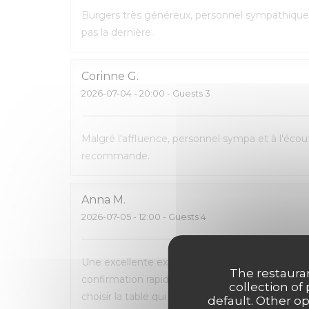
Burgers très généreux, personnel sympathique 
pas la dernière.
Corinne
G
2026-07-04
- 20:00 - Guests 3
Malgré l'affluence, personnel sympa et à l'écout
recommande.
Anna
M
2026-07-05
- 12:00 - Guests 4
Une excellente expérience du début à la fin. La 
The restauran
confirmation rapide par e-mail et SMS. L’accueil
collection of
choisir la table qui nous convenait le mieux. L
default. Other o