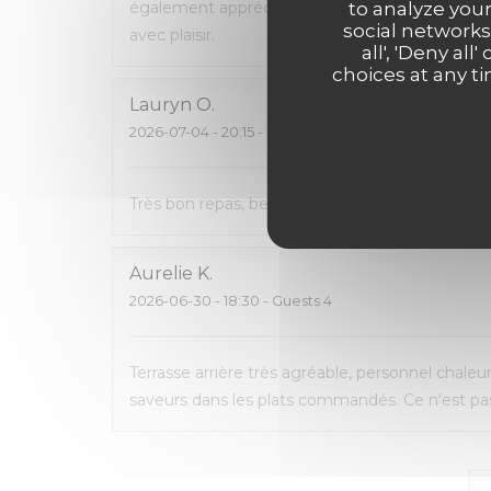
to analyze your
également apprécié de pouvoir emporter ce q
social networks
avec plaisir.
all', 'Deny a
choices at any ti
Lauryn
O
2026-07-04
- 20:15 - Guests 2
Très bon repas, beau cadre, carte avec pas mal 
Aurelie
K
2026-06-30
- 18:30 - Guests 4
Terrasse arrière très agréable, personnel chaleu
saveurs dans les plats commandés. Ce n'est pas 