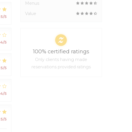
Menus
Value
5
/5
4
/5
100% certified ratings
Only clients having made
reservations provided ratings
5
/5
4
/5
5
/5