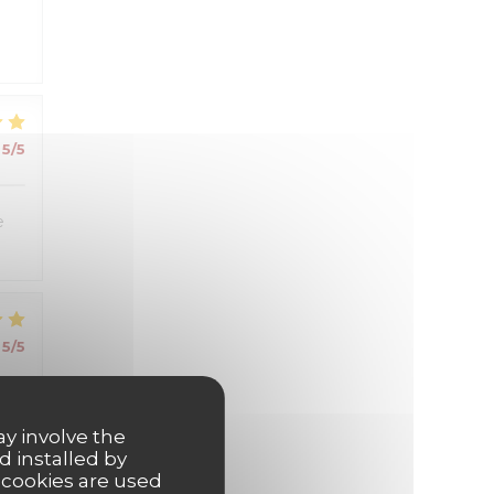
5
/5
e
5
/5
ay involve the
d installed by
 cookies are used