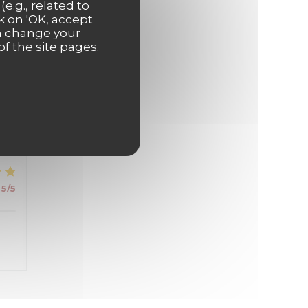
e.g., related to
s
k on 'OK, accept
an change your
of the site pages.
5
/5
5
/5