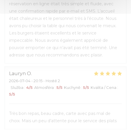
réservation en ligne était très simple et fluide, avec
une confirmation rapide par e-mail et SMS. L’accueil
était chaleureux et le personnel très à l’écoute. Nous
avons pu choisir la table qui nous convenait le mieux.
Les burgers étaient excellents et le service
impeccable. Nous avons également apprécié de
pouvoir emporter ce qui n’avait pas été terminé. Une
adresse que nous recommandons avec plaisir.
Lauryn
O
2026-07-04
- 20:15 - Hosté 2
Služba
:
4
/5
Atmosféra
:
5
/5
Kuchyně
:
5
/5
Kvalita / Cena
:
5
/5
Très bon repas, beau cadre, carte avec pas mal de
choix. Mais un peu d’attente pour le service des plats