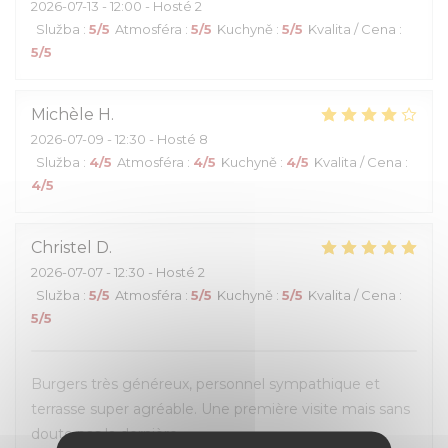
2026-07-13
- 12:00 - Hosté 2
Služba
:
5
/5
Atmosféra
:
5
/5
Kuchyně
:
5
/5
Kvalita / Cena
:
5
/5
Michèle
H
2026-07-09
- 12:30 - Hosté 8
Služba
:
4
/5
Atmosféra
:
4
/5
Kuchyně
:
4
/5
Kvalita / Cena
:
4
/5
Christel
D
2026-07-07
- 12:30 - Hosté 2
Služba
:
5
/5
Atmosféra
:
5
/5
Kuchyně
:
5
/5
Kvalita / Cena
:
5
/5
Burgers très généreux, personnel sympathique et
terrasse super agréable. Une première visite mais sans
doute pas la dernière.