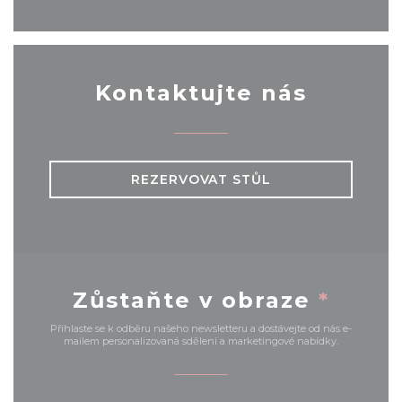
Kontaktujte nás
REZERVOVAT STŮL
Zůstaňte v obraze
*
Přihlaste se k odběru našeho newsletteru a dostávejte od nás e-
mailem personalizovaná sdělení a marketingové nabídky.