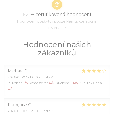
100% certifikovaná hodnocení
Hodnocení poskytují pouze klienti, kteří učinili
rezervace
Hodnocení našich
zákazníků
Michael
C
2026-08-07
- 19:30 - Hosté 4
Služba
:
5
/5
Atmosféra
:
4
/5
Kuchyně
:
4
/5
Kvalita / Cena
:
4
/5
Françoise
C
2026-08-03
- 12:30 - Hosté 2