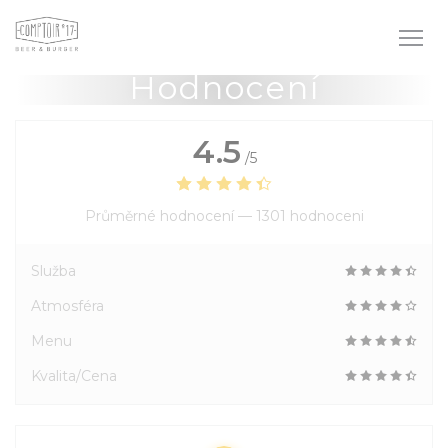
Panel pro správu cookies
Hodnocení
4.5
/5
Průměrné hodnocení —
1301 hodnoceni
Služba
Atmosféra
Menu
Kvalita/Cena