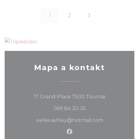
1
2
3
Mapa a kontakt
((otevře se v
17 Grand Place 7500 Tournai
069 84 30 35
eelke.ashley@hotmail.com
Facebook ((otevře se v 