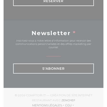
RÉSERVER
Newsletter
*
Inscrivez-vous à notre lettre d'information pour recevoir des
communications personnalisées et des offres marketing par
courriel.
S'ABONNER
© 2026 COMPTOIR 17 — CRÉATION DE SITE INTERNET
((OUVRE UNE NOUVEL
RESTAURANT AVEC
ZENCHEF
MENTIONS LÉGALES
CGU