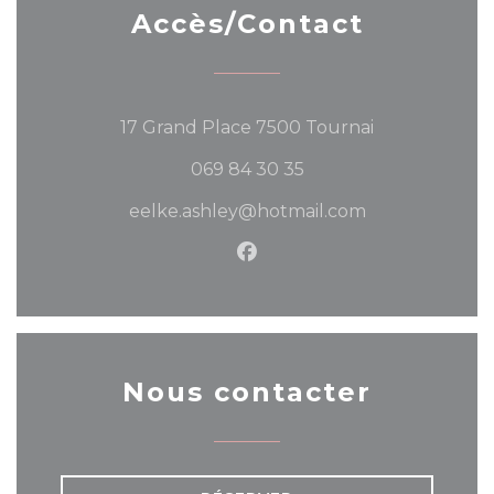
Accès/Contact
((ouvre une n
17 Grand Place 7500 Tournai
069 84 30 35
eelke.ashley@hotmail.com
Facebook ((ouvre une nou
Nous contacter