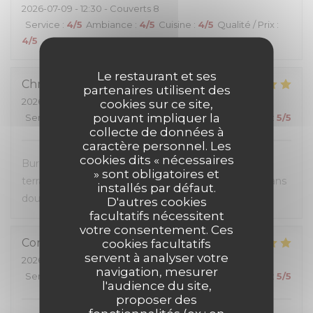
2026-07-09
- 12:30 - Couverts 8
Service
:
4
/5
Ambiance
:
4
/5
Cuisine
:
4
/5
Qualité / Prix
:
4
/5
Le restaurant et ses
Christel
D
partenaires utilisent des
2026-07-07
- 12:30 - Couverts 2
cookies sur ce site,
pouvant impliquer la
Service
:
5
/5
Ambiance
:
5
/5
Cuisine
:
5
/5
Qualité / Prix
:
5
/5
collecte de données à
caractère personnel. Les
cookies dits « nécessaires
Burgers très généreux, personnel sympathique et
» sont obligatoires et
terrasse super agréable. Une première visite mais sans
installés par défaut.
doute pas la dernière.
D'autres cookies
facultatifs nécessitent
votre consentement. Ces
Corinne
G
cookies facultatifs
servent à analyser votre
2026-07-04
- 20:00 - Couverts 3
navigation, mesurer
Service
:
5
/5
Ambiance
:
5
/5
Cuisine
:
5
/5
Qualité / Prix
:
5
/5
l'audience du site,
proposer des