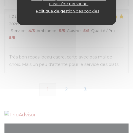
caractère personnel
Politique de gestion des cookies
Lauryn
O
2026-07-04
- 20:15 - Couverts 2
Service
:
4
/5
Ambiance
:
5
/5
Cuisine
:
5
/5
Qualité / Prix
:
5
/5
Très bon repas, beau cadre, carte avec pas mal de
choix. Mais un peu d’attente pour le service des plats
1
2
3