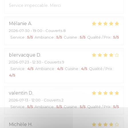
Service impeccable. Merci
Mélanie
A
2026-07-30
- 19:00 - Couverts 8
Service
:
5
/5
Ambiance
:
5
/5
Cuisine
:
5
/5
Qualité / Prix
:
5
/5
blervacque
D
2026-07-23
- 12:30 - Couverts 9
Service
:
4
/5
Ambiance
:
4
/5
Cuisine
:
4
/5
Qualité / Prix
:
4
/5
valentin
D
2026-07-13
- 12:00 - Couverts 2
Service
:
5
/5
Ambiance
:
5
/5
Cuisine
:
5
/5
Qualité / Prix
:
5
/5
Michèle
H