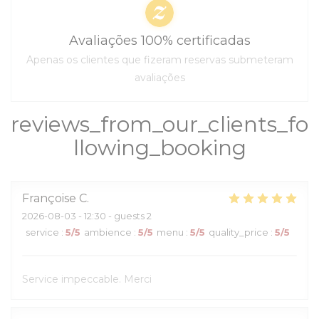
Avaliações 100% certificadas
Apenas os clientes que fizeram reservas submeteram
avaliações
reviews_from_our_clients_fo
llowing_booking
Françoise
C
2026-08-03
- 12:30 - guests 2
service
:
5
/5
ambience
:
5
/5
menu
:
5
/5
quality_price
:
5
/5
Service impeccable. Merci