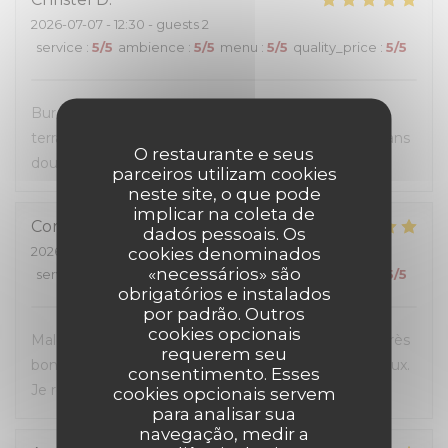
2026-07-07
- 12:30 - guests 2
service
:
5
/5
ambience
:
5
/5
menu
:
5
/5
quality_price
:
5
/5
Burgers très généreux, personnel sympathique et
terrasse super agréable. Une première visite mais sans
O restaurante e seus
doute pas la dernière.
parceiros utilizam cookies
neste site, o que pode
implicar na coleta de
Corinne
G
dados pessoais. Os
2026-07-04
- 20:00 - guests 3
cookies denominados
«necessários» são
service
:
5
/5
ambience
:
5
/5
menu
:
5
/5
quality_price
:
5
/5
obrigatórios e instalados
por padrão. Outros
cookies opcionais
Malgré l'affluence, personnel sympa et à l'écoute. Très
requerem seu
bon rapport qualité-prix, les hamburgers sont délicieux.
consentimento. Esses
Je recommande.
cookies opcionais servem
para analisar sua
navegação, medir a