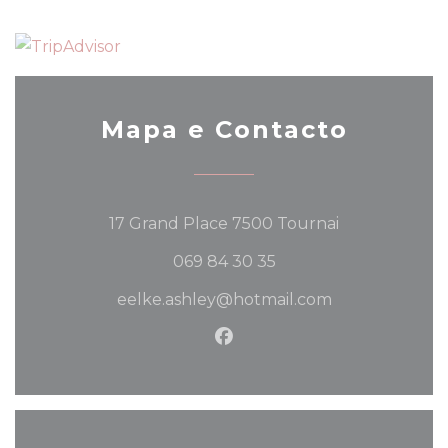
Mapa e Contacto
((abre numa n
17 Grand Place 7500 Tournai
069 84 30 35
eelke.ashley@hotmail.com
Facebook ((abre numa no