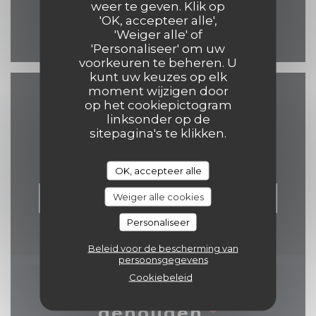
weer te geven. Klik op
'OK, accepteer alle',
Facebook ((opent in een 
'Weiger alle' of
'Personaliseer' om uw
voorkeuren te beheren. U
kunt uw keuzes op elk
moment wijzigen door
op het cookiepictogram
Neem contact met ons
linksonder op de
op
sitepagina's te klikken.
OK, accepteer alle
Weiger alle cookies
RESERVEER EEN TAFEL
Personaliseer
Beleid voor de bescherming van
persoonsgegevens
Cookiebeleid
Word op de hoogte
gehouden
*