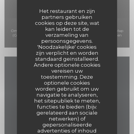
Het restaurant en zijn
partners gebruiken
cookies op deze site, wat
kan leiden tot de
Om de interactieve Waze-kaart weer te geven, moet u Waze Map
verzameling van
(Google) cookies accepteren. Deze cookies kunnen navigatie- en
persoonsgegevens.
locatiegegevens verzamelen.
Toestaan
'Noodzakelijke' cookies
zijn verplicht en worden
standaard geïnstalleerd.
Andere optionele cookies
vereisen uw
Plattegrond en
toestemming. Deze
Contact
optionele cookies
worden gebruikt om uw
navigatie te analyseren,
het sitepubliek te meten,
functies te bieden (bijv.
((opent in ee
17 Grand Place 7500 Tournai
gerelateerd aan sociale
netwerken) of
069 84 30 35
gepersonaliseerde
advertenties of inhoud
eelke.ashley@hotmail.com