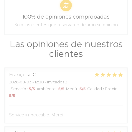
100% de opiniones comprobadas
Solo los clientes que reservaron dejaron su opinión
Las opiniones de nuestros
clientes
Françoise
C
2026-08-03
- 12:30 - Invitados 2
Servicio
:
5
/5
Ambiente
:
5
/5
Menú
:
5
/5
Calidad / Precio
:
5
/5
Service impeccable. Merci