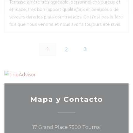
Terrasse arrière très agréable, personnel chaleureux et
efficace, très bon rapport qualité/prix et beaucoup de
saveurs dans les plats commandés. Ce n'est pas la 1ère
fois que nous venons et nous avons toujours été ravis.
1
2
3
Mapa y Contacto
((abre en una
17 Grand Place 7500 Tournai