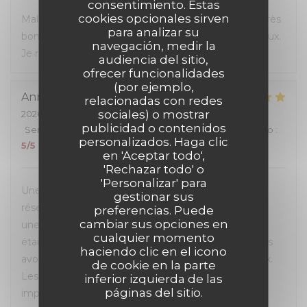
consentimiento. Estas
cookies opcionales sirven
Malgré l'affluence, personnel sympa et à l'écoute. Très
para analizar su
bon rapport qualité-prix, les hamburgers sont délicieux.
navegación, medir la
Je recommande.
audiencia del sitio,
ofrecer funcionalidades
(por ejemplo,
Anna
M
relacionadas con redes
sociales) o mostrar
2026-07-05
- 12:00 - Invitados 4
publicidad o contenidos
Servicio
:
5
/5
Ambiente
:
5
/5
Menú
:
5
/5
Calidad / Precio
:
personalizados. Haga clic
5
/5
en 'Aceptar todo',
'Rechazar todo' o
'Personalizar' para
Une excellente expérience du début à la fin. La
gestionar sus
réservation en ligne était très simple et fluide, avec
preferencias. Puede
cambiar sus opciones en
une confirmation rapide par e-mail et SMS. L’accueil
cualquier momento
était chaleureux et le personnel très à l’écoute. Nous
haciendo clic en el icono
avons pu choisir la table qui nous convenait le mieux.
de cookie en la parte
Les burgers étaient excellents et le service
inferior izquierda de las
páginas del sitio.
impeccable. Nous avons également apprécié de