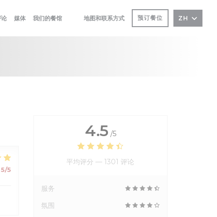
预订餐位
评论
媒体
我们的餐馆
地图和联系方式
ZH
((在新窗口中打开))
((在新窗口中打开))
4.5
/5
平均评分 —
1301 评论
5
/5
服务
氛围