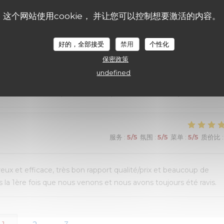
ui n’avait pas été terminé. Une adresse que nous recommandon
这个网站使用cookie， 并让您可以控制想要激活的内容。
好的，全部接受
禁用
个性化
保密政策
服务
:
4
/5
氛围
:
5
/5
菜单
:
5
/5
质价比
:
undefined
de choix. Mais un peu d’attente pour le service des plats
服务
:
5
/5
氛围
:
5
/5
菜单
:
5
/5
质价比
:
reux et efficace, très bon rapport qualité/prix et beaucoup de
la 1ère fois que nous venons et nous avons toujours été ravis.