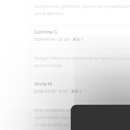
Burgers très généreux, personnel sympathique 
pas la dernière.
Corinne
G
2026-07-04
- 20:00 - 来宾 3
Malgré l'affluence, personnel sympa et à l'écout
recommande.
Anna
M
2026-07-05
- 12:00 - 来宾 4
Une excellente expérience du début à la fin. La 
confirmation rapide par e-mail et SMS. L’accueil
choisir la table qui nous convenait le mieux. L