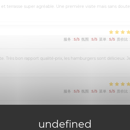
et terrasse super agréable. Une première visite mais sans doute
服务
:
5
/5
氛围
:
5
/5
菜单
:
5
/5
质价比
:
e. Très bon rapport qualité-prix, les hamburgers sont délicieux. J
服务
:
5
/5
氛围
:
5
/5
菜单
:
5
/5
质价比
:
réservation en ligne était très simple et fluide, avec une
 était chaleureux et le personnel très à l’écoute. Nous avons pu
es burgers étaient excellents et le service impeccable. Nous avons