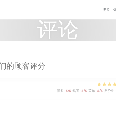
照片
评论
们的顾客评分
服务
:
5
/5
氛围
:
5
/5
菜单
:
5
/5
质价比
: