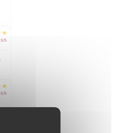
5
/5
e
5
/5