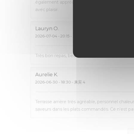
également apprécié de pouvoir emporter ce q
avec plaisir.
Lauryn
O
2026-07-04
- 20:15 - 来宾 2
Très bon repas, beau cadre, carte avec pas mal 
Aurelie
K
2026-06-30
- 18:30 - 来宾 4
Terrasse arrière très agréable, personnel chaleu
saveurs dans les plats commandés. Ce n'est pas 