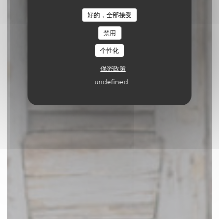
熟食店
|
TOURNAI
好的，全部接受
禁用
预订餐位
个性化
保密政策
undefined