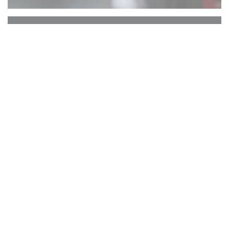
Comptoir 17
ATTENTION : RESERVATION UNIQUEMENT
EN TERRASSE ARRIERE. PAS DE
RESERVATIONS TERRASSE AVANT.
Le Comptoir 17 vous propose une
expérience culinaire ... Vous dégusterez ici
des burgers que vous ne retrouverez
jamais ailleurs, c’est garanti... Nos
hamburgers sont composés d’une viande
de qualité supérieure finement hachée,