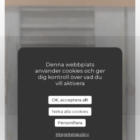
Denna webbplats
använder cookies och ger
dig kontroll över vad du
vill aktivera
Comptoir 17
OK, acceptera allt
|
TOURNAI
Neka alla cookies
BOKA ETT BORD
Personifiera
Integritetspolicy