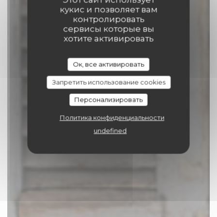
кукис и позволяет вам
контролировать
сервисы которые вы
Comptoir 17
хотите активировать
ПОСТАВЩИК
|
TOURNAI
Ок, все активировать
Запретить использование cookies
ЗАБРОНИРОВАТЬ СТОЛИК
Персонализировать
Политика конфиденциальности
undefined