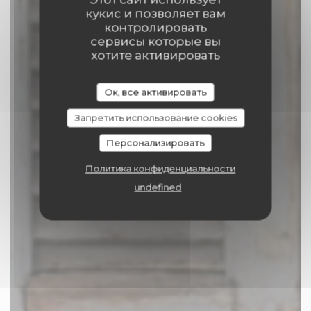
кукис и позволяет вам
контролировать
сервисы которые вы
Comptoir 17
хотите активировать
ПОСТАВЩИК
|
TOURNAI
Ок, все активировать
Запретить использование cookies
ЗАБРОНИРОВАТЬ СТОЛИК
Персонализировать
Политика конфиденциальности
undefined