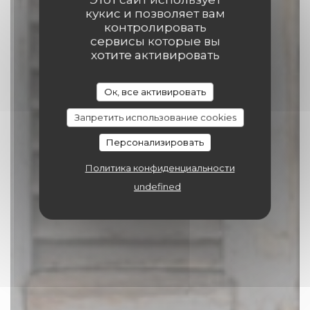
кукис и позволяет вам
контролировать
сервисы которые вы
Comptoir 17
хотите активировать
ПОСТАВЩИК
|
TOURNAI
Ок, все активировать
Запретить использование cookies
ЗАБРОНИРОВАТЬ СТОЛИК
Персонализировать
Политика конфиденциальности
undefined