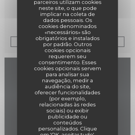
parceiros utilizam cookies
30/04/2019
neste site, o que pode
Petit Futé 2019
implicar na coleta de
dados pessoais. Os
cookies denominados
«necessários» são
obrigatórios e instalados
((ABRE NUMA NOVA JAN
LER O ARTIGO
por padrão. Outros
cookies opcionais
requerem seu
consentimento. Esses
cookies opcionais servem
Mapa e Contacto
para analisar sua
navegação, medir a
audiência do site,
oferecer funcionalidades
(por exemplo,
((abre numa n
17 Grand Place 7500 Tournai
relacionadas às redes
sociais) ou exibir
069 84 30 35
publicidade ou
conteúdos
eelke.ashley@hotmail.com
personalizados. Clique
em 'OK, aceitar tudo',