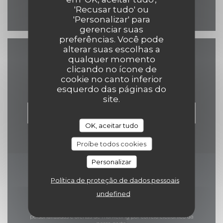
Facebook ((abre numa no
'Recusar tudo' ou
'Personalizar' para
gerenciar suas
preferências. Você pode
alterar suas escolhas a
qualquer momento
Contacte-nos
clicando no ícone de
cookie no canto inferior
esquerdo das páginas do
site.
RESERVAR UMA MESA
OK, aceitar tudo
Proíbe todos cookies
Personalizar
Mantenha-se
Política de proteção de dados pessoais
atualizado
*
undefined
Subscrever a nossa newsletter para receber comunicações
personalizadas e ofertas de marketing por correio eletrónico da