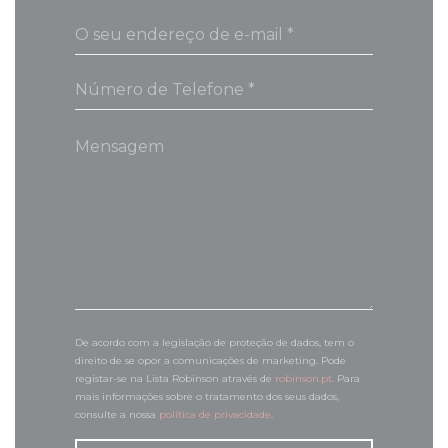
De acordo com a legislação de proteção de dados, tem o
direito de se opor a comunicações de marketing. Pode
registar-se na Lista Robinson através de
robinson.pt
. Para
mais informações sobre o tratamento dos seus dados,
consulte a nossa
política de privacidade
.