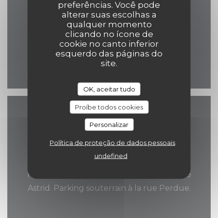
preferências. Você pode
alterar suas escolhas a
qualquer momento
clicando no ícone de
Seg
-
Dom
cookie no canto inferior
esquerdo das páginas do
11:00 - 01:00
site.
OK, aceitar tudo
Proíbe todos cookies
Acesso
Personalizar
Política de proteção de dados pessoais
undefined
Estacionamento
Parking public grand place et place Reine
Astrid. Parking souterrain à la rue Perdue.