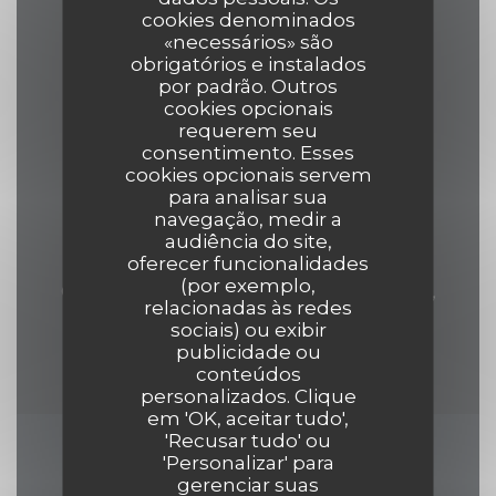
cookies denominados
Culinária
«necessários» são
obrigatórios e instalados
, Saladas
por padrão. Outros
cookies opcionais
requerem seu
Serviços
consentimento. Esses
Esplanada, Privatização
cookies opcionais servem
para analisar sua
navegação, medir a
Métodos de pagamento
audiência do site,
Ticket Restaurante, Bancontact / Mister
oferecer funcionalidades
(por exemplo,
Cash, Visa, Títulos de restaurante, Maestro,
relacionadas às redes
Eurocard/Mastercard, Dinheiro, Cartão
sociais) ou exibir
publicidade ou
Azul
conteúdos
personalizados. Clique
em 'OK, aceitar tudo',
'Recusar tudo' ou
'Personalizar' para
Horário de abertura
gerenciar suas