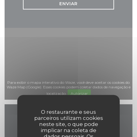
Para exibir o mapa interativo do Waze, você deve aceitar os cookies do
Waze Map (Google). Esses cookies podem coletar dados de navegação e
localização.
Autorizar
O restaurante e seus
parceiros utilizam cookies
Informações gerais
neste site, o que pode
implicar na coleta de
dados pessoais. Os