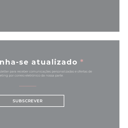
va janela))
nha-se atualizado
*
letter para receber comunicações personalizadas e ofertas de
ting por correio eletrónico da nossa parte.
SUBSCREVER