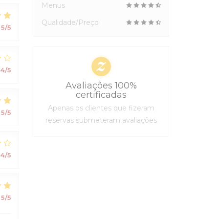
Menus
Qualidade/Preço
5
/5
4
/5
Avaliações 100%
certificadas
Apenas os clientes que fizeram
5
/5
reservas submeteram avaliações
4
/5
5
/5