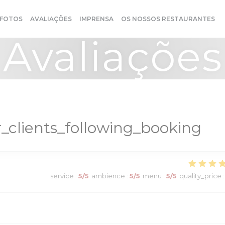
FOTOS
AVALIAÇÕES
IMPRENSA
OS NOSSOS RESTAURANTES
Avaliações
_clients_following_booking
service
:
5
/5
ambience
:
5
/5
menu
:
5
/5
quality_price
: