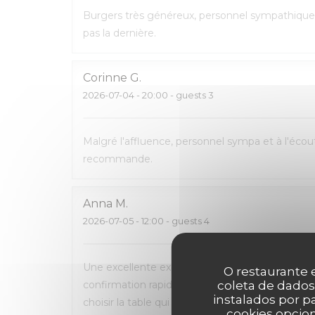
Burgers très généreux, personnel sympathique 
pas la dernière.
Corinne
G
2026-07-04
- 20:00 - guests 3
Malgré l'affluence, personnel sympa et à l'écout
recommande.
Anna
M
2026-07-05
- 12:00 - guests 4
Une excellente expérience du début à la fin. La 
O restaurante e
confirmation rapide par e-mail et SMS. L’accueil
coleta de dados
instalados por 
choisir la table qui nous convenait le mieux. L
cookies opcion