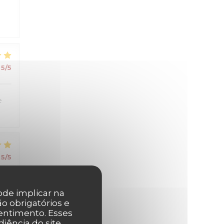
5
/5
e
5
/5
pode implicar na
o obrigatórios e
entimento. Esses
iência do site,