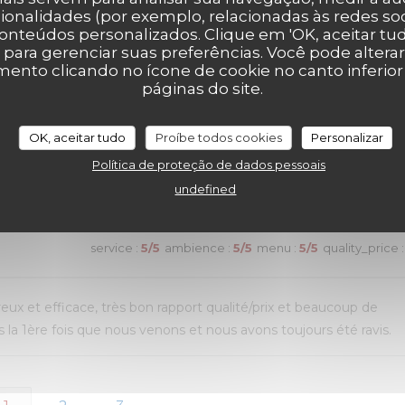
ui n’avait pas été terminé. Une adresse que nous recommandon
ionalidades (por exemplo, relacionadas às redes soci
onteúdos personalizados. Clique em 'OK, aceitar tudo
' para gerenciar suas preferências. Você pode altera
nto clicando no ícone de cookie no canto inferio
páginas do site.
service
:
4
/5
ambience
:
5
/5
menu
:
5
/5
quality_price
:
OK, aceitar tudo
Proíbe todos cookies
Personalizar
Política de proteção de dados pessoais
de choix. Mais un peu d’attente pour le service des plats
undefined
service
:
5
/5
ambience
:
5
/5
menu
:
5
/5
quality_price
:
reux et efficace, très bon rapport qualité/prix et beaucoup de
la 1ère fois que nous venons et nous avons toujours été ravis.