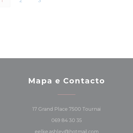
1
2
3
Mapa e Contacto
((abre numa n
17 Grand Place 7500 Tournai
069 84 30 35
eelke.ashley@hotmail.com