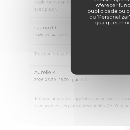
également apprécié de pouvoir emporter ce q
oferecer func
avec plaisir.
publicidade ou c
ou 'Personalizar
qualquer mome
Lauryn
O
2026-07-04
- 20:15 - guests 2
Très bon repas, beau cadre, carte avec pas mal 
Aurelie
K
2026-06-30
- 18:30 - guests 4
Terrasse arrière très agréable, personnel chaleu
saveurs dans les plats commandés. Ce n'est pas 