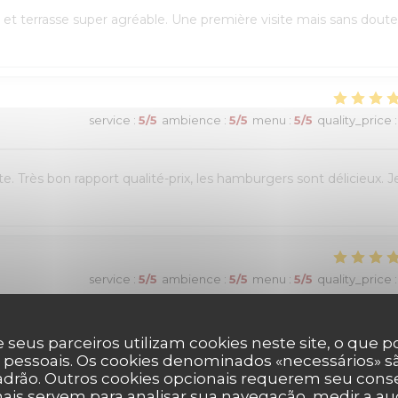
et terrasse super agréable. Une première visite mais sans doute
service
:
5
/5
ambience
:
5
/5
menu
:
5
/5
quality_price
:
e. Très bon rapport qualité-prix, les hamburgers sont délicieux. J
service
:
5
/5
ambience
:
5
/5
menu
:
5
/5
quality_price
:
réservation en ligne était très simple et fluide, avec une
 seus parceiros utilizam cookies neste site, o que 
 était chaleureux et le personnel très à l’écoute. Nous avons pu
 pessoais. Os cookies denominados «necessários» sã
padrão. Outros cookies opcionais requerem seu cons
es burgers étaient excellents et le service impeccable. Nous avons
ais servem para analisar sua navegação, medir a aud