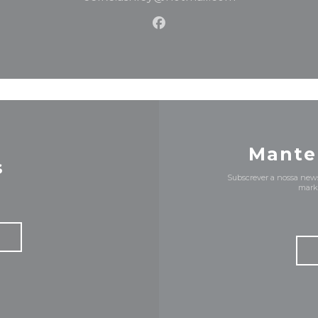
Facebook ((abre numa no
Mante
s
Subscrever a nossa news
marke