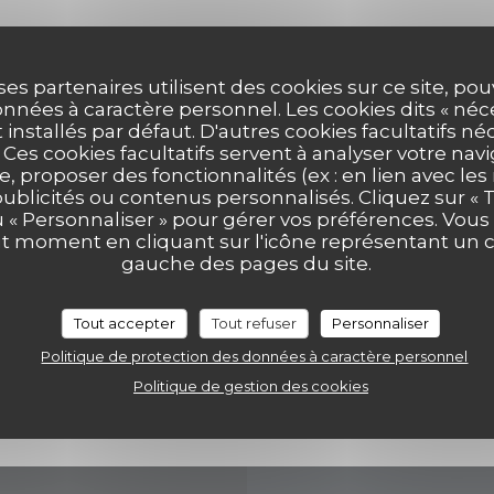
ses partenaires utilisent des cookies sur ce site, po
nnées à caractère personnel. Les cookies dits « néc
Accès/Contact
t installés par défaut. D'autres cookies facultatifs né
es cookies facultatifs servent à analyser votre nav
e, proposer des fonctionnalités (ex : en lien avec le
publicités ou contenus personnalisés. Cliquez sur « T
u « Personnaliser » pour gérer vos préférences. Vou
((ouvre une n
17 Grand Place 7500 Tournai
ut moment en cliquant sur l'icône représentant un 
gauche des pages du site.
069 84 30 35
eelke.ashley@hotmail.com
Tout accepter
Tout refuser
Personnaliser
Politique de protection des données à caractère personnel
Facebook ((ouvre une nou
Politique de gestion des cookies