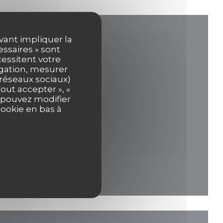
uvant impliquer la
essaires » sont
cessitent votre
igation, mesurer
s réseaux sociaux)
out accepter », «
s pouvez modifier
ouvelle fenêtre))
cookie en bas à
velle fenêtre))