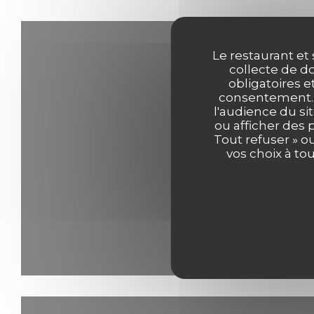
Le restaurant et 
collecte de do
obligatoires e
consentement. C
l'audience du sit
ou afficher des 
Tout refuser » o
vos choix à to