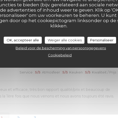
ui n’avait pas été terminé. Une adresse que nous recommandon
uncties te bieden (bijv. gerelateerd aan sociale netw
e advertenties of inhoud weer te geven. Klik op 'OK,
 'Personaliseer' om uw voorkeuren te beheren. U kunt
en door op het cookiepictogram linksonder op de s
klikken.
Service
:
4
/5
Atmosfeer
:
5
/5
Keuken
:
5
/5
Kwaliteit / Prijs
:
OK, accepteer alle
Weiger alle cookies
Personaliseer
Beleid voor de bescherming van persoonsgegevens
de choix. Mais un peu d’attente pour le service des plats
Cookiebeleid
Service
:
5
/5
Atmosfeer
:
5
/5
Keuken
:
5
/5
Kwaliteit / Prijs
:
reux et efficace, très bon rapport qualité/prix et beaucoup de
la 1ère fois que nous venons et nous avons toujours été ravis.