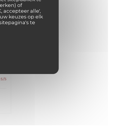
s
erken) of
 accepteer alle',
 uw keuzes op elk
itepagina's te
5
/5
5
/5