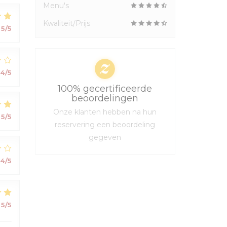
Menu's
Kwaliteit/Prijs
5
/5
4
/5
100% gecertificeerde
beoordelingen
Onze klanten hebben na hun
5
/5
reservering een beoordeling
gegeven
4
/5
5
/5