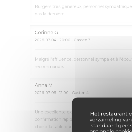
Burgers très généreux, personnel sympathique 
pas la dernière.
Corinne
G
2026-07-04
- 20:00 - Gasten 3
Malgré l'affluence, personnel sympa et à l'écout
recommande.
Anna
M
2026-07-05
- 12:00 - Gasten 4
Une excellente expérience du début à la fin. La 
Het restaurant e
confirmation rapide par e-mail et SMS. L’accueil
verzameling van 
standaard geïns
choisir la table qui nous convenait le mieux. L
optionele cookie