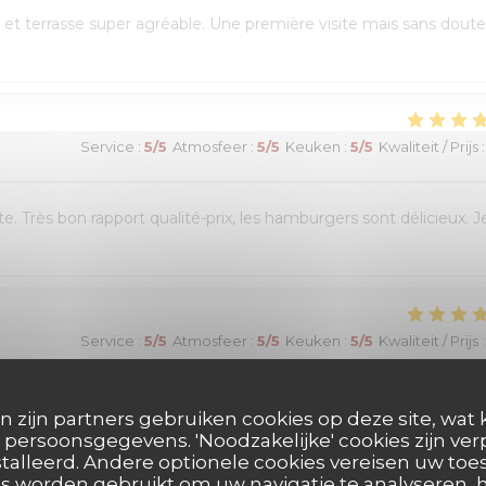
et terrasse super agréable. Une première visite mais sans doute
Service
:
5
/5
Atmosfeer
:
5
/5
Keuken
:
5
/5
Kwaliteit / Prijs
:
e. Très bon rapport qualité-prix, les hamburgers sont délicieux. J
Service
:
5
/5
Atmosfeer
:
5
/5
Keuken
:
5
/5
Kwaliteit / Prijs
:
réservation en ligne était très simple et fluide, avec une
n zijn partners gebruiken cookies op deze site, wat 
 était chaleureux et le personnel très à l’écoute. Nous avons pu
persoonsgegevens. 'Noodzakelijke' cookies zijn ve
talleerd. Andere optionele cookies vereisen uw t
es burgers étaient excellents et le service impeccable. Nous avons
s worden gebruikt om uw navigatie te analyseren, h