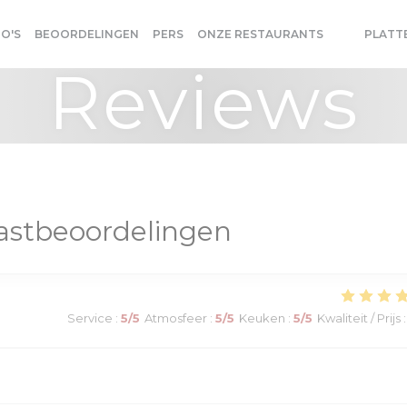
O'S
BEOORDELINGEN
PERS
ONZE RESTAURANTS
PLATT
((OPENT IN
((OPENT 
Reviews
astbeoordelingen
Service
:
5
/5
Atmosfeer
:
5
/5
Keuken
:
5
/5
Kwaliteit / Prijs
: