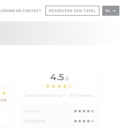
EGROND EN CONTACT
RESERVEER EEN TAFEL
NL
 EEN NIEUW VENSTER))
IN EEN NIEUW VENSTER))
4.5
/5
Gemiddelde rating —
1301 reviews
5
/5
Service
Atmosfeer