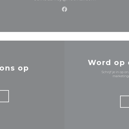
Facebook ((opent in een 
Word op
ons op
Schrijf je in op 
marketinga