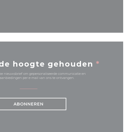
nieuw venster))
 de hoogte gehouden
*
onze nieuwsbrief om gepersonaliseerde communicatie en
anbiedingen per e-mail van ons te ontvangen.
ABONNEREN