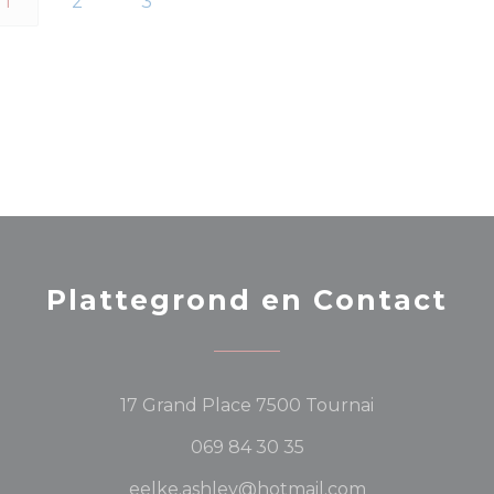
1
2
3
Plattegrond en Contact
((opent in ee
17 Grand Place 7500 Tournai
069 84 30 35
eelke.ashley@hotmail.com