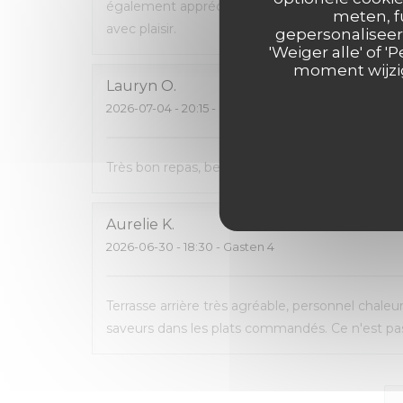
également apprécié de pouvoir emporter ce q
meten, f
avec plaisir.
gepersonaliseerd
'Weiger alle' of
moment wijzig
Lauryn
O
2026-07-04
- 20:15 - Gasten 2
Très bon repas, beau cadre, carte avec pas mal 
Aurelie
K
2026-06-30
- 18:30 - Gasten 4
Terrasse arrière très agréable, personnel chaleu
saveurs dans les plats commandés. Ce n'est pas 