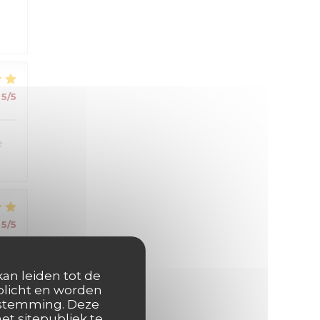
5
/5
e
5
/5
kan leiden tot de
rplicht en worden
oestemming. Deze
et sitepubliek te