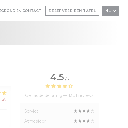
EGROND EN CONTACT
RESERVEER EEN TAFEL
NL
 EEN NIEUW VENSTER))
IN EEN NIEUW VENSTER))
4.5
/5
Gemiddelde rating —
1301 reviews
5
/5
Service
Atmosfeer