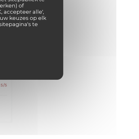
s
erken) of
 accepteer alle',
 uw keuzes op elk
itepagina's te
5
/5
5
/5