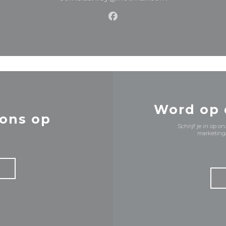
Facebook ((opent in een 
Word op
ons op
Schrijf je in op 
marketinga