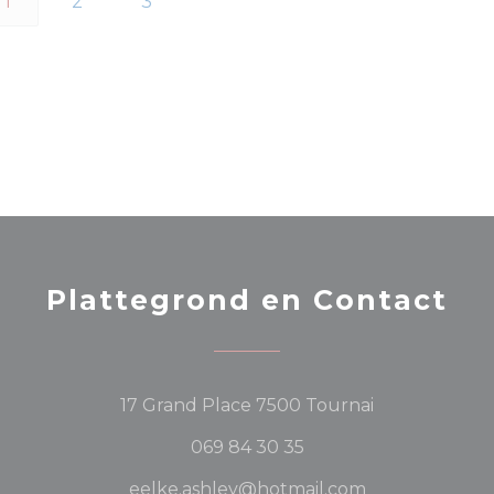
1
2
3
Plattegrond en Contact
((opent in ee
17 Grand Place 7500 Tournai
069 84 30 35
eelke.ashley@hotmail.com