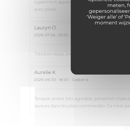
également apprécié de pouvoir emporter ce q
meten, f
avec plaisir.
gepersonaliseerd
'Weiger alle' of
moment wijzig
Lauryn
O
2026-07-04
- 20:15 - Gasten 2
Très bon repas, beau cadre, carte avec pas mal 
Aurelie
K
2026-06-30
- 18:30 - Gasten 4
Terrasse arrière très agréable, personnel chaleu
saveurs dans les plats commandés. Ce n'est pas 