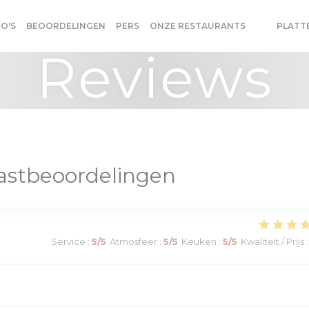
O'S
BEOORDELINGEN
PERS
ONZE RESTAURANTS
PLATT
((OPENT IN
((OPENT 
Reviews
astbeoordelingen
Service
:
5
/5
Atmosfeer
:
5
/5
Keuken
:
5
/5
Kwaliteit / Prijs
: