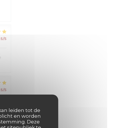
5
/5
e
5
/5
kan leiden tot de
rplicht en worden
oestemming. Deze
et sitepubliek te