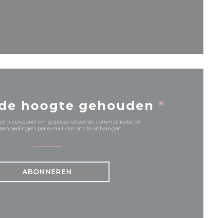
nieuw venster))
 de hoogte gehouden
*
onze nieuwsbrief om gepersonaliseerde communicatie en
anbiedingen per e-mail van ons te ontvangen.
ABONNEREN