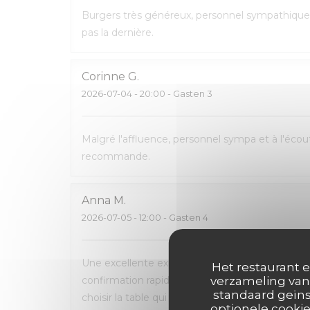
Burgers très généreux, personnel sympathique 
pas la dernière.
Corinne
G
2026-07-04
- 20:00 - Gasten 3
Malgré l'affluence, personnel sympa et à l'écout
recommande.
Anna
M
2026-07-05
- 12:00 - Gasten 4
Une excellente expérience du début à la fin. La 
Het restaurant e
confirmation rapide par e-mail et SMS. L’accueil
verzameling van 
standaard geïns
choisir la table qui nous convenait le mieux. L
optionele cookie