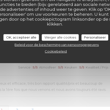
ui n’avait pas été terminé. Une adresse que nous recommandon
uncties te bieden (bijv. gerelateerd aan sociale netw
e advertenties of inhoud weer te geven. Klik op 'OK,
 'Personaliseer' om uw voorkeuren te beheren. U kunt
en door op het cookiepictogram linksonder op de s
klikken.
Service
:
4
/5
Atmosfeer
:
5
/5
Keuken
:
5
/5
Kwaliteit / Prijs
:
OK, accepteer alle
Weiger alle cookies
Personaliseer
Beleid voor de bescherming van persoonsgegevens
de choix. Mais un peu d’attente pour le service des plats
Cookiebeleid
Service
:
5
/5
Atmosfeer
:
5
/5
Keuken
:
5
/5
Kwaliteit / Prijs
:
reux et efficace, très bon rapport qualité/prix et beaucoup de
la 1ère fois que nous venons et nous avons toujours été ravis.