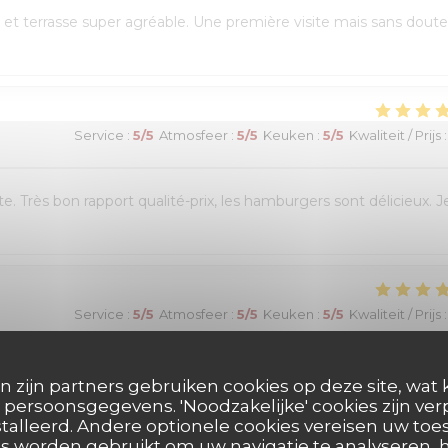
et terrasse super agréable. Une première visite mais sans doute
Service
:
5
/5
Atmosfeer
:
5
/5
Keuken
:
5
/5
Kwaliteit / Prijs
:
e. Très bon rapport qualité-prix, les hamburgers sont délicieux. J
Service
:
5
/5
Atmosfeer
:
5
/5
Keuken
:
5
/5
Kwaliteit / Prijs
:
réservation en ligne était très simple et fluide, avec une
n zijn partners gebruiken cookies op deze site, wat 
 était chaleureux et le personnel très à l’écoute. Nous avons pu
persoonsgegevens. 'Noodzakelijke' cookies zijn ve
talleerd. Andere optionele cookies vereisen uw t
es burgers étaient excellents et le service impeccable. Nous avons
s worden gebruikt om uw navigatie te analyseren, h