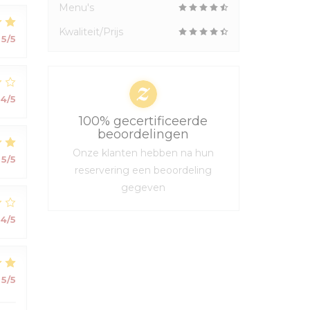
Menu's
Kwaliteit/Prijs
5
/5
4
/5
100% gecertificeerde
beoordelingen
Onze klanten hebben na hun
5
/5
reservering een beoordeling
gegeven
4
/5
5
/5